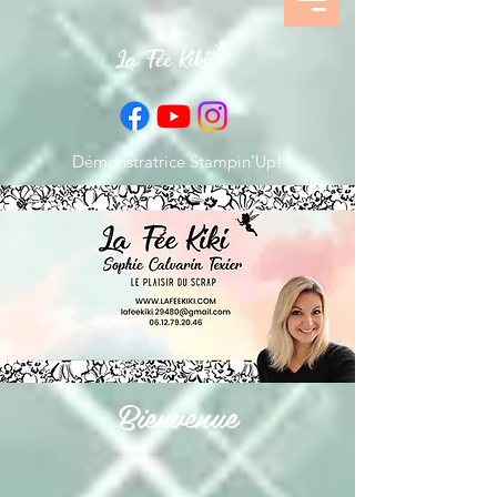
Démonstratrice Stampin’Up!
Bienvenue