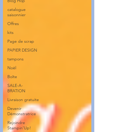
Blog Hop
catalogue
saisonnier
Offres
kits
Page de scrap
PAPIER DESIGN
tampons
Noël
Boîte
SALE-A-
BRATION
Livraison gratuite
Devenir
Démonstratrice
Rejoindre
Stampin’Up!