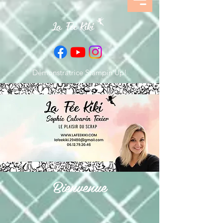
Démonstratrice Stampin’Up!
Bienvenue