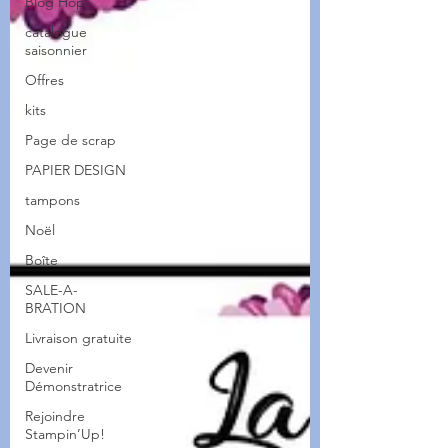
Blog Hop
catalogue
saisonnier
Offres
kits
Page de scrap
PAPIER DESIGN
tampons
Noël
Boîte
SALE-A-
BRATION
Livraison gratuite
Devenir
Démonstratrice
Rejoindre
Stampin’Up!