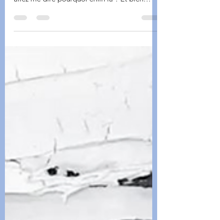
y voilà le mois de mars est enfin là! Vous
allez me dire pourquoi enfin là ? Et bien
parce...