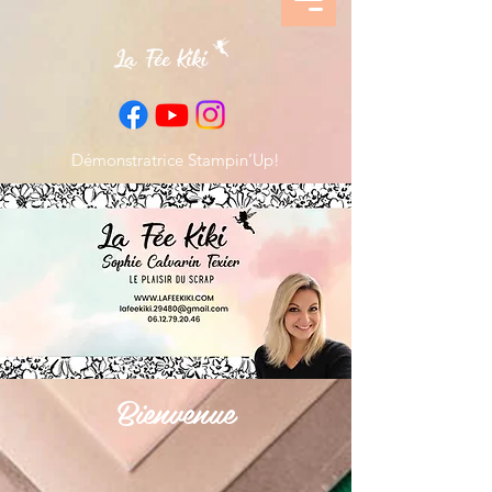
Démonstratrice Stampin’Up!
Bienvenue