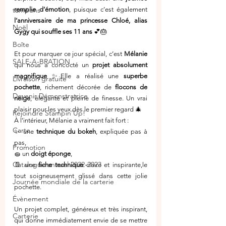
tampons
remplie d’émotion
, puisque c’est également 
l’anniversaire de ma princesse Chloé, alias 
Noël
Gygy qui souffle ses 11 ans
 💕🎂
Boîte
Et pour marquer ce jour spécial, c’est 
Mélanie
SALE-A-BRATION
qui nous a concocté un 
projet absolument 
magnifique
 ✨Elle a réalisé une 
superbe 
Livraison gratuite
pochette
, richement décorée de 
flocons de 
Devenir Démonstratrice
neige
, élégante et pleine de finesse. Un vrai 
plaisir pour les yeux dès le premier regard 🎄
Rejoindre Stampin’Up!
À l’intérieur, Mélanie a vraiment fait fort :
Carte
✨ une 
technique du bokeh
, expliquée pas à 
pas,
Promotion
🧽 un 
doigt éponge
,
Catalogue annuel 2022-2023
📄 une 
fiche technique
 claire et inspirante,le 
tout soigneusement glissé dans cette jolie 
Journée mondiale de la carterie
pochette.
Évènement
Un projet complet, généreux et très inspirant, 
Carterie
qui donne immédiatement envie de se mettre 