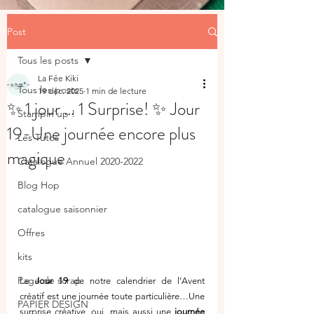
Post
Tous les posts
La Fée Kiki
Tous les posts
19 déc. 2025
1 min de lecture
✨ 1 jour … 1 Surprise! ✨ Jour
Stampin'up !
19-Une journée encore plus
Les Tutos
magique
Catalogue Annuel 2020-2022
Blog Hop
catalogue saisonnier
Offres
kits
Page de scrap
Le 
Jour 19
 de notre calendrier de l’Avent 
créatif est une journée toute particulière…Une 
PAPIER DESIGN
surprise créative, oui, mais aussi une 
journée 