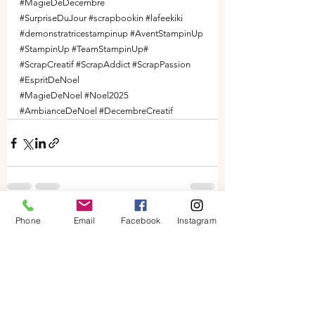
#MagieDeDecembre
#SurpriseDuJour
#scrapbookin
#lafeekiki
#demonstratricestampinup
#AventStampinUp
#StampinUp
#TeamStampinUp
# 
#ScrapCreatif
#ScrapAddict
#ScrapPassion
#EspritDeNoel
#MagieDeNoel
#Noel2025
#AmbianceDeNoel
#DecembreCreatif
Phone
Email
Facebook
Instagram
Voir tout
Posts récents