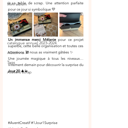
à sa table de scrap. Une attention parfaite 
Mini album
pour ce jour si symbolique 💛
Anniversaire
Halloween
Exclusivité
Un immense merci Mélanie
 pour ce projet 
catalogue annuel 2023-2024
superbe, cette belle organisation et toutes ces 
Automne 🍂
attentions.Tu nous as vraiment gâtées ✨
Une journée magique à tous les niveaux…
Tags
Vivement demain pour découvrir la surprise du 
Jour 20
 🎄💫
Ateliers scrap
#AventCreatif
#1Jour1Surprise