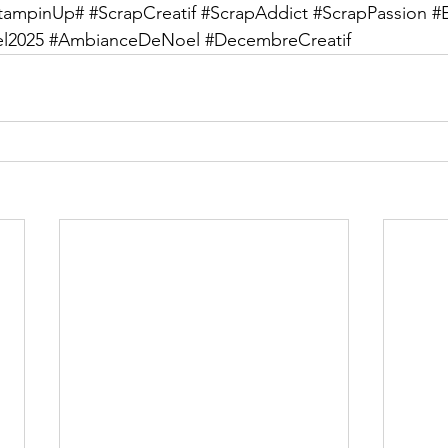
tampinUp
# 
#ScrapCreatif
#ScrapAddict
#ScrapPassion
#
l2025
#AmbianceDeNoel
#DecembreCreatif