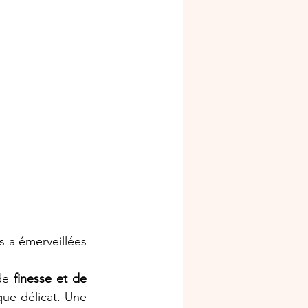
niversaire
s
Ateliers scrap
s a émerveillées 
de 
finesse et de 
que délicat. Une 