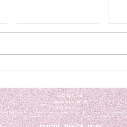
🌸 Nouveau catalogue Stampin’
Mini-
Up! Mai – Août : les pépites sont
Casca
là !
dispo
©2024 La Fée Kiki.
Images © Stampin' Up!
Créé avec Wix.com
té en tant que démonstratrice indépendante Stampin’ Up! L’usage et le contenu des t
opre blog, site personnel ou autre support électronique n’est pas agréé par Stampi
FINISTÈRE, BRETAGNE, FRANCE