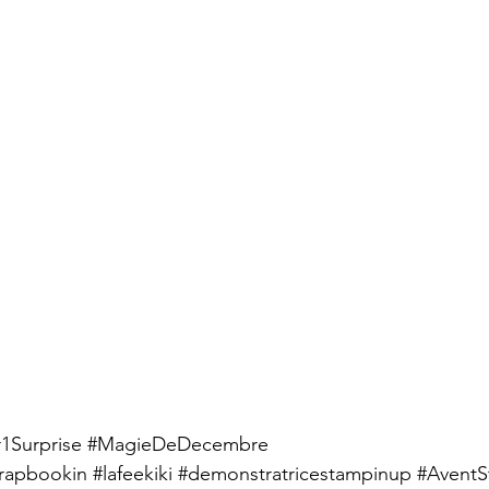
1Surprise
#MagieDeDecembre
rapbookin
#lafeekiki
#demonstratricestampinup
#Avent