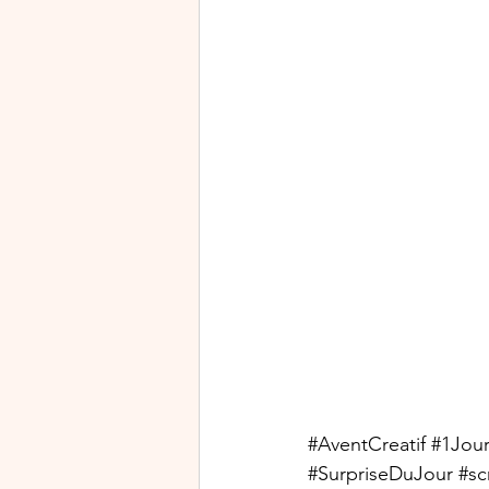
#AventCreatif
#1Jour
#SurpriseDuJour
#sc