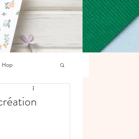
g Hop
tampons
Noël
création