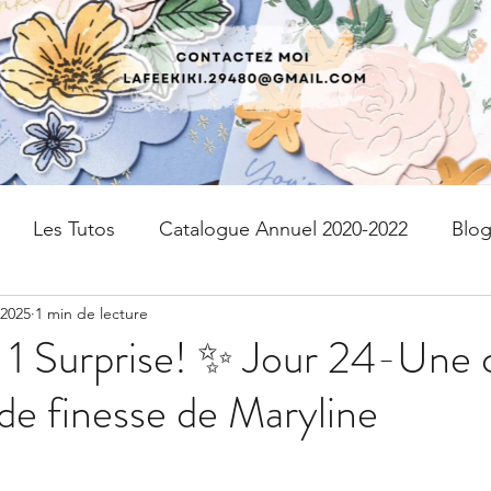
Les Tutos
Catalogue Annuel 2020-2022
Blo
 2025
1 min de lecture
fres
kits
Page de scrap
PAPIER DESIGN
 1 Surprise! ✨ Jour 24-Une 
de finesse de Maryline
Livraison gratuite
Devenir Démonstratrice