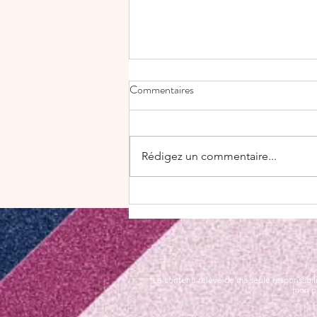
Commentaires
Rédigez un commentaire...
✨ Découvrez la magie de
l'estampage à chaud le Hot Foil
avec Stampin' Up!
“Le contenu relève de ma seule responsabili
mon pr