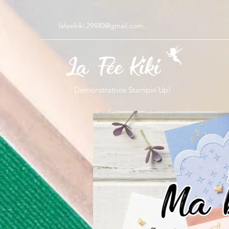
lafeekiki.29480@gmail.com
Démonstratrice Stampin’Up!