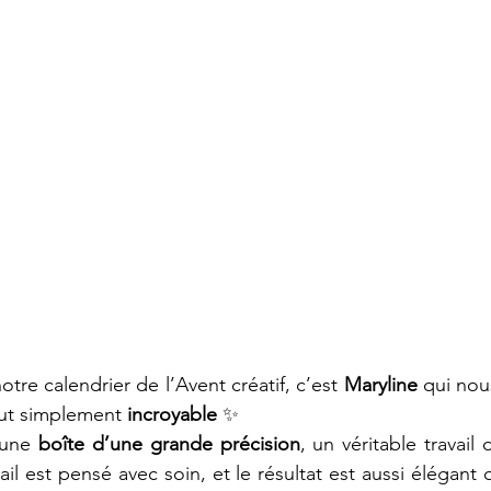
Carte
Promotion
Catalogue annuel 2022-2023
erie
Évènement
Carterie
Mini album
An
catalogue annuel 2023-2024
Automne 🍂
Tag
otre calendrier de l’Avent créatif, c’est 
Maryline
 qui nou
ut simplement 
incroyable
 ✨
 une 
boîte d’une grande précision
, un véritable travail 
il est pensé avec soin, et le résultat est aussi élégant 