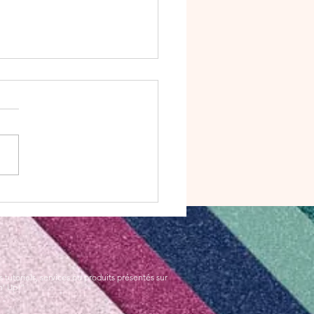
album effet Wahou :
de circulaire Tutoriel
nible à la commande.
utoriels, services ou produits présentés sur
n’ Up!”