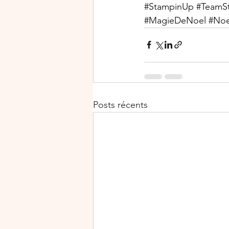
#StampinUp
#TeamS
#MagieDeNoel
#Noe
Posts récents