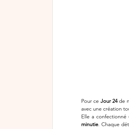
Rejoindre Stampin’Up!
Journée mondiale de la cart
Halloween
Exclusivité
Pour ce 
Jour 24
 de n
avec une création to
Elle a confectionné
minutie
. Chaque déta