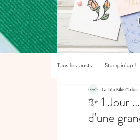
Tous les posts
Stampin'up !
La Fée Kiki
24 déc.
catalogue saisonnier
Of
✨ 1 Jour …
d’une gran
Boîte
SALE-A-BRATION