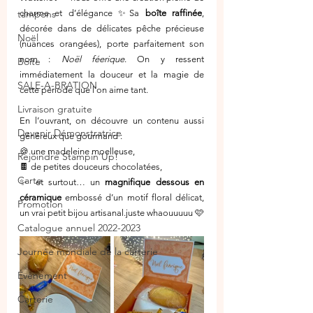
tampons
charme et d’élégance ✨Sa 
boîte raffinée
, 
décorée dans de délicates pêche précieuse 
Noël
(nuances orangées), porte parfaitement son 
nom : 
Noël féerique
. On y ressent 
Boîte
immédiatement la douceur et la magie de 
SALE-A-BRATION
cette période que l’on aime tant.
Livraison gratuite
En l’ouvrant, on découvre un contenu aussi 
Devenir Démonstratrice
généreux que gourmand :
🍪 une madeleine moelleuse,
Rejoindre Stampin’Up!
🍫 de petites douceurs chocolatées,
Carte
✨ et surtout… un 
magnifique dessous en 
céramique
 embossé d’un motif floral délicat, 
Promotion
un vrai petit bijou artisanal.juste whaouuuuu 🩷
Catalogue annuel 2022-2023
Journée mondiale de la carterie
Évènement
Carterie