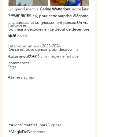
Mini album
Un grand merci à 
Carine Watterlow
, notre lutin 
Anniversaire
créatif du Jour 4, pour cette surprise élégante, 
chaleureuse et soigneusement pensée.Un vrai 
Halloween
bonheur à découvrir en ce début de décembre 
Exclusivité
🎄💖
catalogue annuel 2023-2024
On se retrouve demain pour découvrir la 
Automne 🍂
surprise du 
Jour 5
… la magie ne fait que 
commencer !
Tags
Ateliers scrap
#AventCreatif
#1Jour1Surprise
#MagieDeDecembre