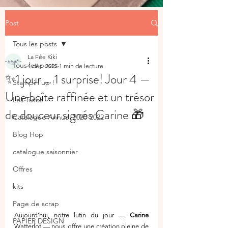
Post
Tous les posts
La Fée Kiki
Tous les posts
4 déc. 2025
1 min de lecture
✨1 jour … 1 surprise! Jour 4 —
Stampin'up !
Une boîte raffinée et un trésor
Les Tutos
de douceur signés Carine 🎁
Catalogue Annuel 2020-2022
Blog Hop
catalogue saisonnier
Offres
kits
Page de scrap
Aujourd’hui, notre lutin du jour — 
Carine
PAPIER DESIGN
Watterlot — nous offre une création pleine de 