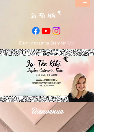
Démonstratrice Stampin’Up!
Bienvenue