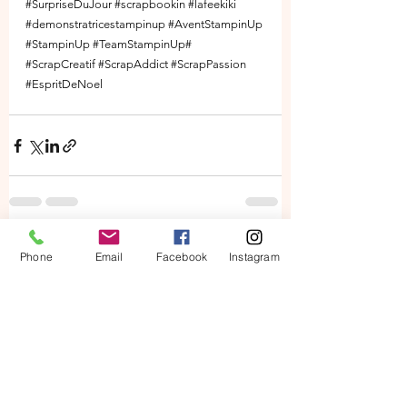
#SurpriseDuJour
#scrapbookin
#lafeekiki
#demonstratricestampinup
#AventStampinUp
#StampinUp
#TeamStampinUp
# 
#ScrapCreatif
#ScrapAddict
#ScrapPassion
#EspritDeNoel
Voir tout
Posts récents
Phone
Email
Facebook
Instagram