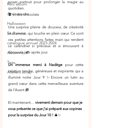
poser partout pour prolonger la magie au 
Mini album
quotidien.
Anniversaire
🍫 et des chocolats 
Halloween
Une surprise pleine de douceur, de créativité 
Exclusivité
et d’amour, qui touche en plein cœur. Ce sont 
ces petites attentions faites main qui rendent 
catalogue annuel 2023-2024
ce calendrier si précieux et si émouvant à 
Automne 🍂
découvrir jour après jour.
Tags
Un immense merci à Nadège
 pour cette 
création tendre, généreuse et inspirante qui a 
Ateliers scrap
illuminé notre Jour 9 ✨Encore un lutin au 
grand cœur dans cette merveilleuse aventure 
de l’Avent 🎁
Et maintenant… 
vivement demain pour que je 
vous présente ce que j’ai préparé aux copines 
pour la surprise du Jour 10 !
 🎄✨