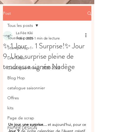
Post
Tous les posts
La Fée Kiki
Tous les posts
9 déc. 2025
1 min de lecture
✨ 1 Jour ... 1 Surprise!✨ Jour
Stampin'up !
9-Une surprise pleine de
Les Tutos
tendresse signée Nadège
Catalogue Annuel 2020-2022
Blog Hop
catalogue saisonnier
Offres
kits
Page de scrap
Un jour, une surprise…
 et aujourd’hui, pour ce 
PAPIER DESIGN
Jour 9
 de notre calendrier de l’Avent créatif, 