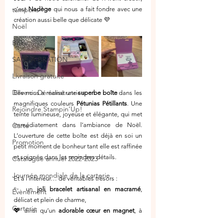
tampons
c’est 
Nadège
 qui nous a fait fondre avec une 
création aussi belle que délicate 💜
Noël
Boîte
SALE-A-BRATION
Livraison gratuite
Devenir Démonstratrice
Elle nous a réalisé une 
superbe boîte
 dans les 
magnifiques couleurs 
Pétunias Pétillants
. Une 
Rejoindre Stampin’Up!
teinte lumineuse, joyeuse et élégante, qui met 
Carte
immédiatement dans l’ambiance de Noël. 
L’ouverture de cette boîte est déjà en soi un 
Promotion
petit moment de bonheur tant elle est raffinée 
et soignée dans les moindres détails.
Catalogue annuel 2022-2023
Journée mondiale de la carterie
Et à l’intérieur… de véritables trésors :
✨ un 
joli bracelet artisanal en macramé
, 
Évènement
délicat et plein de charme,
Carterie
💖 ainsi qu’un 
adorable cœur en magnet
, à 