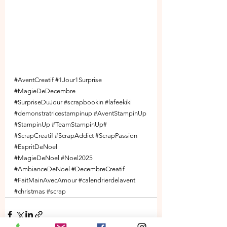
#AventCreatif
#1Jour1Surprise
#MagieDeDecembre
#SurpriseDuJour
#scrapbookin
#lafeekiki
#demonstratricestampinup
#AventStampinUp
#StampinUp
#TeamStampinUp
# 
#ScrapCreatif
#ScrapAddict
#ScrapPassion
#EspritDeNoel
#MagieDeNoel
#Noel2025
#AmbianceDeNoel
#DecembreCreatif
#FaitMainAvecAmour
#calendrierdelavent
#christmas
#scrap