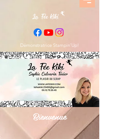
Démonstratrice Stampin’Up!
Bienvenue