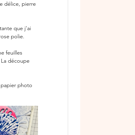
e délice, pierre 
ante que j’ai 
ose polie. 
e feuilles 
. La découpe 
 papier photo 