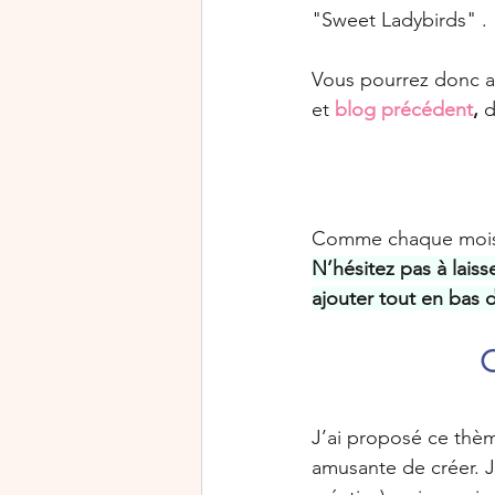
"Sweet Ladybirds" .
Vous pourrez donc all
et
blog précédent
,
 
Comme chaque mois, v
N’hésitez pas à laiss
ajouter tout en bas d
C
J’ai proposé ce thèm
amusante de créer. J