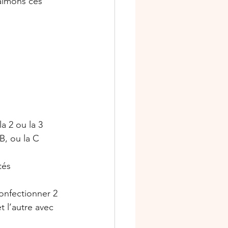
aimons ces 
la 2 ou la 3 
 B, ou la C
 
tés 
confectionner 2 
t l’autre avec 