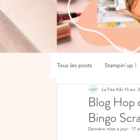
Tous les posts
Stampin'up !
La Fée Kiki
15 avr. 
catalogue saisonnier
Of
Blog Hop d
Bingo Scra
Boîte
SALE-A-BRATION
Dernière mise à jour :
17 a