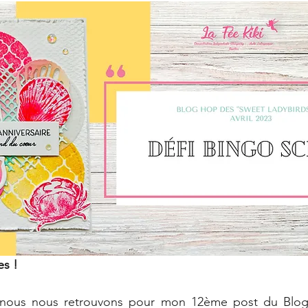
Carte
Promotion
Catalogue annuel 2022-2023
erie
Évènement
Carterie
Mini album
An
catalogue annuel 2023-2024
Automne 🍂
Tag
s !
, nous nous retrouvons pour mon 12ème post du Blog