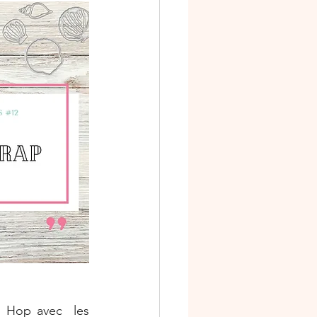
niversaire
s
Ateliers scrap
 Hop avec  les 