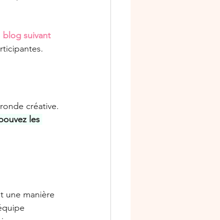
 
blog suivant 
rticipantes.
ronde créative. 
pouvez les 
it une manière 
équipe 