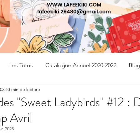
Les Tutos
Catalogue Annuel 2020-2022
Blo
2023
3 min de lecture
fres
kits
Page de scrap
PAPIER DESIGN
es "Sweet Ladybirds" #12 : D
p Avril
Livraison gratuite
Devenir Démonstratrice
vr. 2023