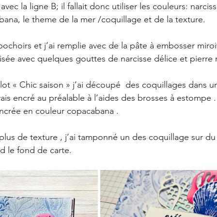
vec la ligne B; il fallait donc utiliser les couleurs: narciss
bana, le theme de la mer /coquillage et de la texture.
pochoirs et j’ai remplie avec de la pâte à embosser miroit
sée avec quelques gouttes de narcisse délice et pierre r
ot « Chic saison » j’ai découpé  des coquillages dans un
vais encré au préalable à l’aides des brosses à estompe 
ai encrée en couleur copacabana . 
plus de texture , j’ai tamponné un des coquillage sur du
id le fond de carte.