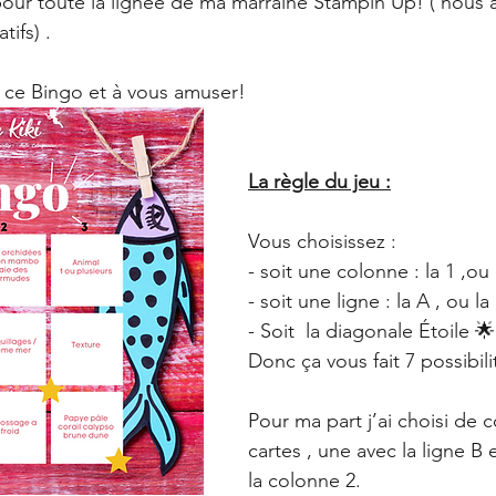
 pour toute la lignée de ma marraine Stampin’Up! ( nous 
tifs) . 
er ce Bingo et à vous amuser!
La règle du jeu :
Vous choisissez :
- soit une colonne : la 1 ,ou 
- soit une ligne : la A , ou la
- Soit  la diagonale Étoile 🌟
Donc ça vous fait 7 possibili
Pour ma part j’ai choisi de 
cartes , une avec la ligne B e
la colonne 2.