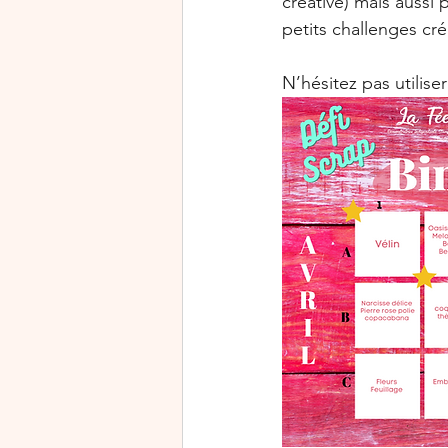
créative) mais aussi
petits challenges créa
N’hésitez pas utilis