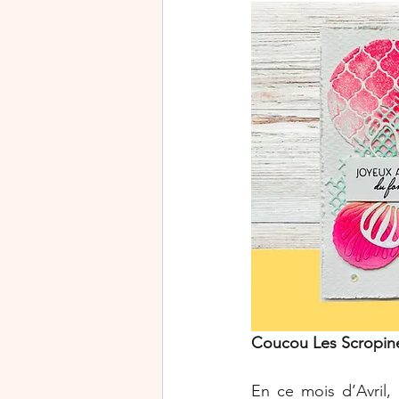
Rejoindre Stampin’Up!
Journée mondiale de la cart
Halloween
Exclusivité
Coucou Les Scropine
En ce mois d’Avril