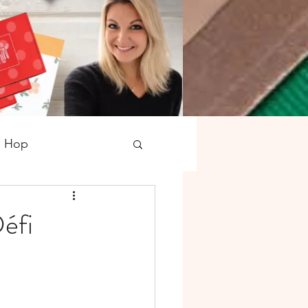
g Hop
tampons
Noël
éfi