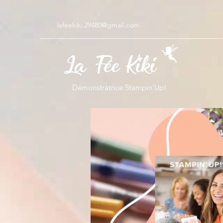
lafeekiki.29480@gmail.com
Démonstratrice Stampin’Up!