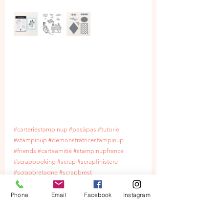
#carteriestampinup
#pasàpas
#tutoriel
#stampinup
#demonstratricestampinup
#friends
#carteamitié
#stampinupfrance
#scrapbooking
#scrap
#scrapfinistere
#scrapbretagne
#scrapbrest
#demostampinupfrance
#demostampinup
#cartes
#loisircreatif
Phone
Email
Facebook
Instagram