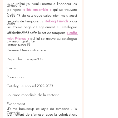
Aujourd’hui j’ai voulu mettre à l’honneur les 
tampons
poinçons 
« liés ensemble »
 qui se trouvent 
Noël
page 49 du catalogue saisonnier, mais aussi 
les sets de tampons : « 
lifelong Friends
 » qui 
Boîte
se trouve page 61 également au catalogue 
SALE-A-BRATION
saisonnier . Et enfin le set de tampons 
« coffe 
with Friends »
 qui lui se trouve au catalogue 
Livraison gratuite
annuel page 93. 
Devenir Démonstratrice
Rejoindre Stampin’Up!
Carte
Promotion
Catalogue annuel 2022-2023
Journée mondiale de la carterie
Évènement
J’aime beaucoup ce style de tampons , ils 
Carterie
permettent de s’amuser avec la colorisation. 