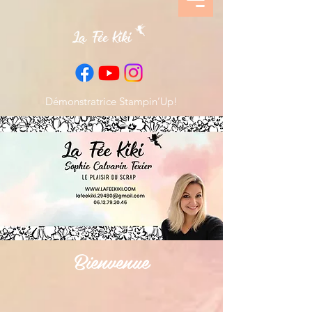
Démonstratrice Stampin’Up!
Bienvenue