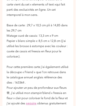
carte vient du set « elements of text »qui fait 
parti des exclusivités en ligne. Un set 
intemporel à mon sens. 
Base de carte : 29,7 x 10,5 cm pli à 14,85 dans 
les 29,7 cm
Matage cuvé de cassis: 13,3 cm x 9 cm
Papier « blanc simple »: 8,5 cm x 12,8 cm (j’ai 
utilisé les brosse à estompe avec les couleur : 
cuvée de cassis et freesia en fleur pour le 
coloriser.).
Pour cette première carte j’ai également utilisé 
la découpe « Friend » que l’on retrouve dans 
le catalogue annuel anglais référence des 
dies : 163364 .
Pour ajouter un peu de profondeur aux fleurs 
🌸, j’ai utilisé mon stampin’blend « freesia en 
fleur » clair pour coloriser le fond de la fleur et 
j’ai ajouté des 
sequins
 obtenus gratuitement 