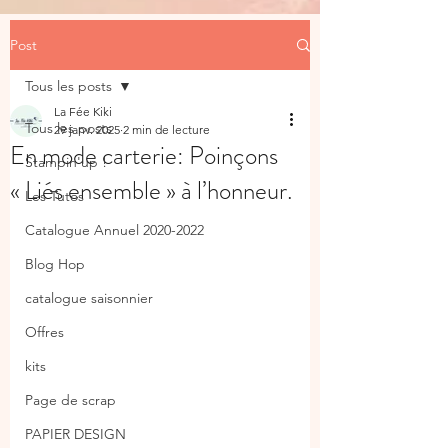
Post
Tous les posts
La Fée Kiki
Tous les posts
29 janv. 2025
2 min de lecture
En mode carterie: Poinçons
Stampin'up !
« Liés ensemble » à l’honneur.
Les Tutos
Catalogue Annuel 2020-2022
Blog Hop
catalogue saisonnier
Offres
kits
Page de scrap
PAPIER DESIGN