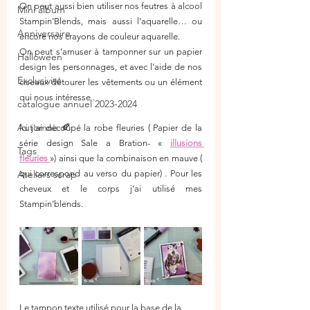
On peut aussi bien utiliser nos feutres à alcool 
Mini album
Stampin’Blends, mais aussi l’aquarelle… ou 
Anniversaire
encore nos crayons de couleur aquarelle.
On peut s’amuser à tamponner sur un papier 
Halloween
design les personnages, et avec l’aide de nos 
Exclusivité
ciseaux détourer les vêtements ou un élément 
qui nous intéresse . 
catalogue annuel 2023-2024
Automne 🍂
Ici j’ai découpé la robe fleuries ( Papier de la 
série design Sale a Bration- « 
illusions 
Tags
fleuries 
») ainsi que la combinaison en mauve ( 
qui correspond au verso du papier) . Pour les 
Ateliers scrap
cheveux et le corps j’ai utilisé mes 
Stampin’blends.
Le tampon texte utilisé pour la base de la 