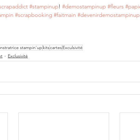
scrapaddict
#stampinup
! 
#demostampinup
#fleurs
#papi
ampin
#scrapbooking
#faitmain
#devenirdemostampinup
nstratrice stampin'up
kits
cartes
Exculsivité
nt
Exclusivité