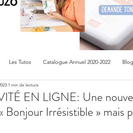
Les Tutos
Catalogue Annuel 2020-2022
Blo
2023
1 min de lecture
fres
kits
Page de scrap
PAPIER DESIGN
ITÉ EN LIGNE: Une nouvel
« Bonjour Irrésistible » mais 
Livraison gratuite
Devenir Démonstratrice