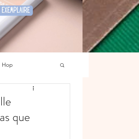
g Hop
tampons
Noël
le
pas que