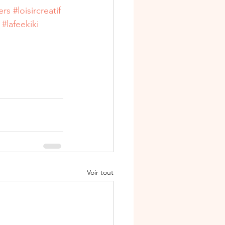
ers
#loisircreatif
#lafeekiki
Voir tout