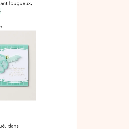
amant fougueux, 
e
nt
ué, dans 