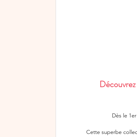
Rejoindre Stampin’Up!
Journée mondiale de la cart
Halloween
Exclusivité
Découvrez n
Dès le 1er
Cette superbe colle