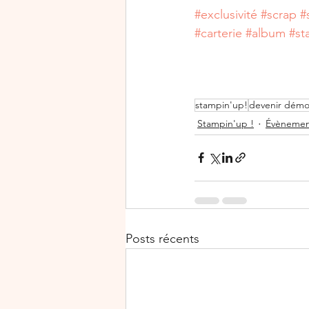
#exclusivité
#scrap
#
#carterie
#album
#st
stampin'up!
devenir démo
Stampin'up !
Évèneme
Posts récents