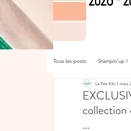
Tous les posts
Stampin'up !
La Fée Kiki
1 mars 
catalogue saisonnier
Of
EXCLUSIV
collection 
Boîte
SALE-A-BRATION
…