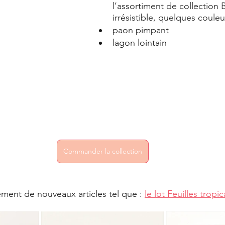
l’assortiment de collection 
irrésistible, quelques couleu
paon pimpant
lagon lointain
Commander la collection
ment de nouveaux articles tel que : 
le lot Feuilles tropic