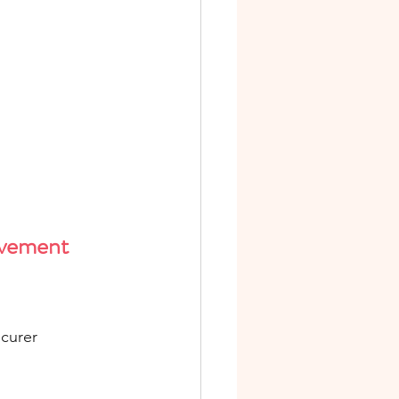
niversaire
s
Ateliers scrap
ivement 
ocurer