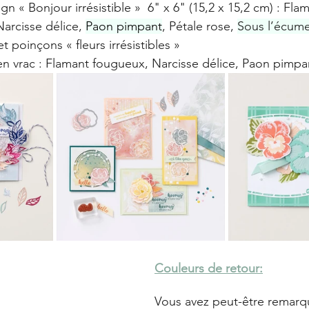
gn « Bonjour irrésistible »  6" x 6" (15,2 x 15,2 cm) : Fl
Narcisse délice, 
Paon pimpant
, Pétale rose, 
Sous l’écum
t poinçons « fleurs irrésistibles »
en vrac : Flamant fougueux, Narcisse délice, Paon pimpa
Couleurs de retour:
Vous avez peut-être remarq