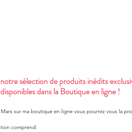
Carte
Promotion
Catalogue annuel 2022-2023
erie
Évènement
Carterie
Mini album
An
catalogue annuel 2023-2024
Automne 🍂
Tag
otre sélection de produits inédits exclus
disponibles dans la Boutique en ligne !
 Mars sur ma boutique en ligne vous pourrez vous la pr
ction comprend: 