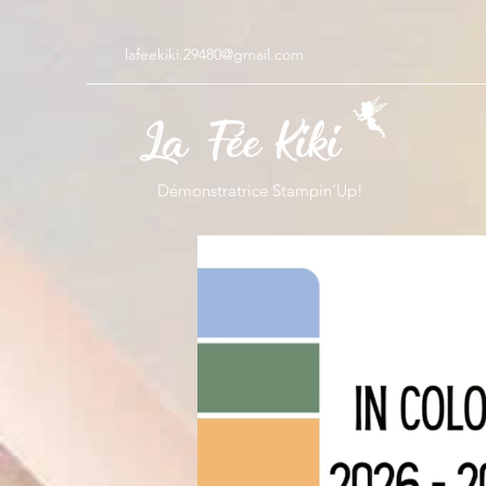
lafeekiki.29480@gmail.com
Démonstratrice Stampin’Up!