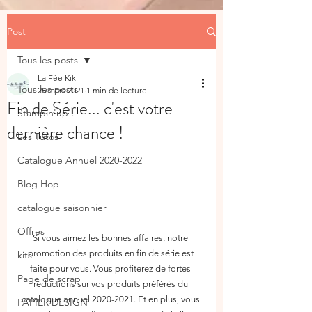
Post
Tous les posts
La Fée Kiki
Tous les posts
25 mars 2021
1 min de lecture
Fin de Série... c'est votre
Stampin'up !
dernière chance !
Les Tutos
Catalogue Annuel 2020-2022
Blog Hop
catalogue saisonnier
Offres
Si vous aimez les bonnes affaires, notre 
promotion des produits en fin de série est 
kits
faite pour vous. Vous profiterez de fortes 
Page de scrap
réductions sur vos produits préférés du 
catalogue annuel 2020-2021. Et en plus, vous 
PAPIER DESIGN