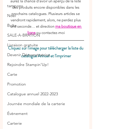
aurez la chance d’avoir un aperçu de la liste 
tampons
des produits encore disponibles dans les 
prochains catalogues. Plusieurs articles se 
Noël
vendront rapidement, alors, ne perdez plus 
Boîte
une seconde… et direction 
ma boutique en 
ligne
 ou contactez-moi
SALE-A-BRATION
Livraison gratuite
Cliquez sur l'image pour télécharger la liste du 
Devenir Démonstratrice
catalogue Annuel et l'imprimer
Rejoindre Stampin’Up!
Carte
Promotion
Catalogue annuel 2022-2023
Journée mondiale de la carterie
Évènement
Carterie