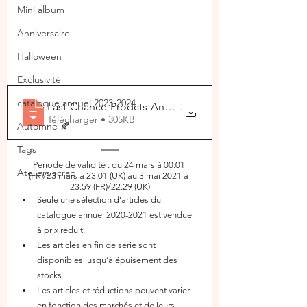
Mini album
Anniversaire
Halloween
Exclusivité
catalogue annuel 2023-2024
Last-Chance-Prodcts-Annual-Catalog-2020-
.
Télécharger • 305KB
Automne 🍂
Tags
Période de validité : du 24 mars à 00:01 
Ateliers scrap
(FR)/23 mars à 23:01 (UK) au 3 mai 2021 à 
23:59 (FR)/22:29 (UK)
Seule une sélection d’articles du 
catalogue annuel 2020-2021 est vendue 
à prix réduit.
Les articles en fin de série sont 
disponibles jusqu’à épuisement des 
stocks.
Les articles et réductions peuvent varier 
en fonction des marchés et de leurs 