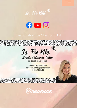
Démonstratrice Stampin’Up!
Bienvenue