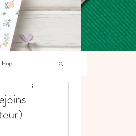
g Hop
tampons
Noël
ejoins
teur)