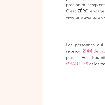
passion du scrap cett
C’est ZÉRO engageme
vivre une aventure ex
Les personnes qui 
recevoir 
214 € 
de pr
plaisir !
GRATUITES
 et les f