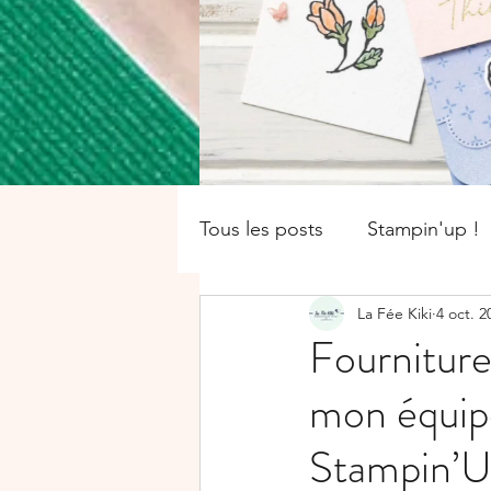
Tous les posts
Stampin'up !
La Fée Kiki
4 oct. 2
catalogue saisonnier
Of
Fournitur
mon équipe
Boîte
SALE-A-BRATION
Stampin’U