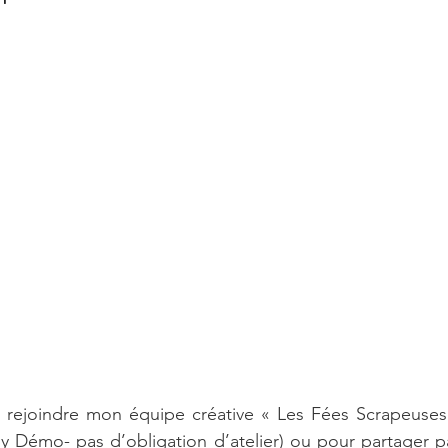
Carte
Promotion
Catalogue annuel 2022-2023
erie
Évènement
Carterie
Mini album
An
catalogue annuel 2023-2024
Automne 🍂
Tag
rejoindre mon équipe créative « Les Fées Scrapeuses 
y Démo- pas d’obligation d’atelier) ou pour partager par