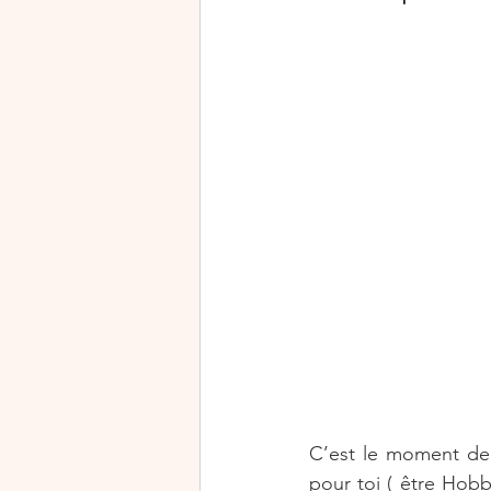
Rejoindre Stampin’Up!
Journée mondiale de la cart
Halloween
Exclusivité
C’est le moment de 
pour toi ( être Hobb