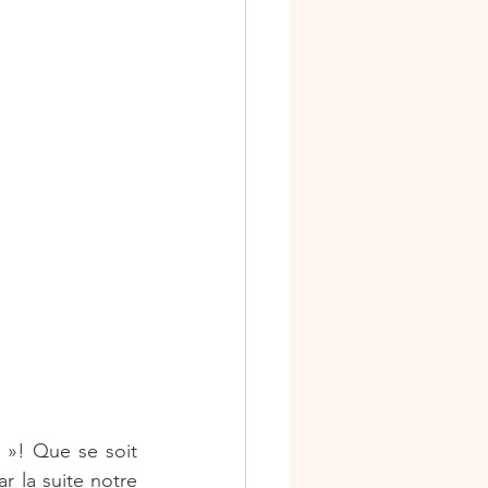
niversaire
s
Ateliers scrap
»! Que se soit 
 la suite notre 