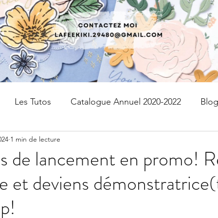
Les Tutos
Catalogue Annuel 2020-2022
Blo
024
1 min de lecture
fres
kits
Page de scrap
PAPIER DESIGN
es de lancement en promo! R
 et deviens démonstratrice(
Livraison gratuite
Devenir Démonstratrice
p!