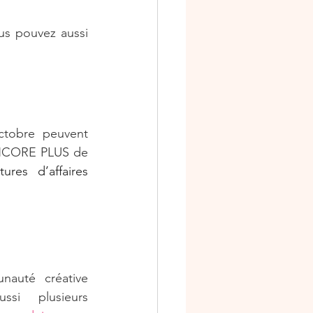
s pouvez aussi 
ctobre peuvent 
ENCORE PLUS de 
Vos Fournitures de lancement comprennent aussi des fournitures d’affaires 
nauté créative 
si plusieurs 