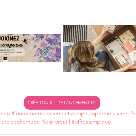
!
CRÉE TON KIT DE LANCEMENT ICI
inup
#fournituredelancementstampinuppromo
#scrap
#s
#lerelecqkerhuon
#loisircréatif
#offrestampinup