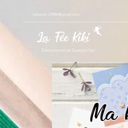
lafeekiki.29480@gmail.com
Démonstratrice Stampin’Up!