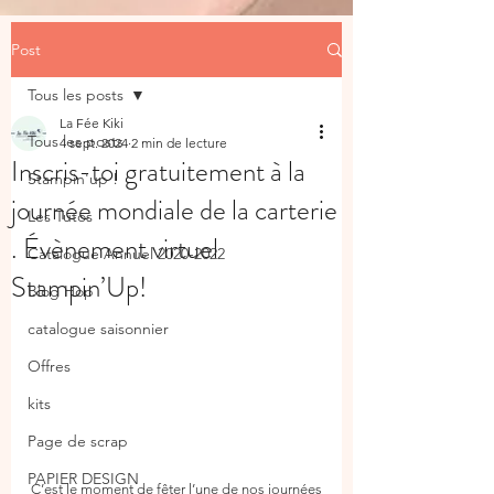
Post
Tous les posts
La Fée Kiki
Tous les posts
4 sept. 2024
2 min de lecture
Inscris-toi gratuitement à la
Stampin'up !
journée mondiale de la carterie
Les Tutos
. Évènement virtuel
Catalogue Annuel 2020-2022
Stampin’Up!
Blog Hop
catalogue saisonnier
Offres
kits
Page de scrap
PAPIER DESIGN
C’est le moment de fêter l’une de nos journées 