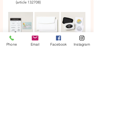
(article 132708)
Phone
Email
Facebook
Instagram
Si vous avez ces articles dans vos fournitures 
créatives, vous pouvez les réunir, ou vous 
pouvez les commander sur 
notre site Web
 ou 
les acheter auprès de votre démonstratrice.