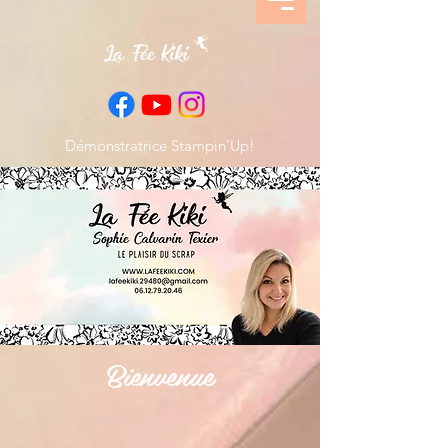
Démonstratrice Stampin’Up!
Bienvenue