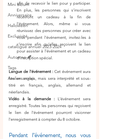
afin de recevoir le lien pour y participer. 
Mini album
En plus, les personnes qui s’inscrivent 
Anniversaire
recevront un cadeau à la fin de 
l’événement. Alors, même si vous 
Halloween
réunissez des personnes pour créer avec 
Exclusivité
vous pendant l’événement, invitez-les à 
s’inscrire afin qu’elles reçoivent le lien 
catalogue annuel 2023-2024
pour assister à l’événement et un cadeau 
Automne 🍂
d’inscription spécial.
Tags
Langue de l’événement :
 Cet événement aura 
Ateliers scrap
lieu en anglais, mais sera interprété et sous-
titré en français, anglais, allemand et 
néerlandais.
Vidéo à la demande :
 L’événement sera 
enregistré. Toutes les personnes qui reçoivent 
le lien de l’événement pourront visionner 
l’enregistrement à compter du 8 octobre.
Pendant l’événement, nous vous 