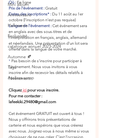
Où :
En ligne
Mini album
Prix de l’événement :
 Gratuit
Dates des inscriptions* :
Du 11 août au 1er 
Anniversaire
octobre (l’inscription n’est pas requise)
Halloween
Langue de l’événement :
 Cet événement sera 
en anglais avec des sous-titres et de 
Exclusivité
l’interprétation en français, anglais, allemand 
et néerlandais. Une présentation d’un lot sera 
catalogue annuel 2023-2024
offerte dans la langue de votre marché.
Automne 🍂
*
 Pas besoin de s’inscrire pour participer à 
l’événement. Nous vous invitons à vous 
Tags
inscrire afin de recevoir les détails relatifs à 
Ateliers scrap
l’événement.
Cliquez
ici
pour vous inscrire. 
Pour me contacter : 
lafeekiki.29480@gmail.com
Cet événement GRATUIT est ouvert à tous ! 
Nous y offrirons trois présentations de 
carterie et nous espérons que vous créerez 
avec nous. Joignez-vous à nous même si vous 
choisissez de ne pas créer. C’est l’occasion 