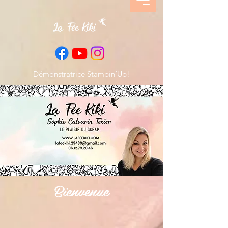
Démonstratrice Stampin’Up!
Bienvenue