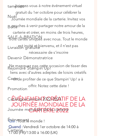
Joignez-vous à notre événement virtuel 
tampons
gratuit du 1er octobre pour célébrer la 
Noël
Journée mondiale de la carterie. Invitez vos 
proches à venir partager notre amour de la 
Boîte
carterie et créer, en moins de trois heures, 
SALE-A-BRATION
trois cartes uniques avec nous. Tout le monde 
est invité et bienvenu, et il n’est pas 
Livraison gratuite
nécessaire de s’inscrire
Devenir Démonstratrice
Ne manquez pas cette occasion de tisser des 
Rejoindre Stampin’Up!
liens avec d’autres adeptes de loisirs créatifs 
Carte
et de profiter de ce que Stampin’ Up! a à 
offrir. Notez cette date !
Promotion
ÉVÉNEMENT CRÉATIF DE LA 
Catalogue annuel 2022-2023
JOURNÉE MONDIALE DE LA 
CARTERIE 2022
Journée mondiale de la carterie
Évènement
Qui :
 Tout le monde !
Quand :
Vendredi 1er octobre de 14:00 à 
Carterie
17:00 (FR)/13:00 à 16:00 (UK)