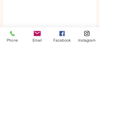
Phone
Email
Facebook
Instagram
Commandez ici vos lots
#STAMPINUP
! 
#SCRAPBOOKING
#JOURNEEMONDIALEDELACARTERIE
#DEMOSTAMPINUP
#LAFEEKIKI
#SCRAPBREST
#SCRAPBOOKINGBREST
#BRETAGNE
#FINISTERE
#LERELECQKERHUON
#CARTERIE
#LOISIRCREATIF
Stampin'up !
Carte
Journée mondiale de la carterie