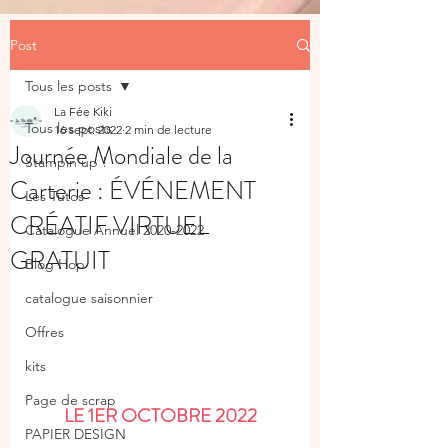
Post
Tous les posts
La Fée Kiki
Tous les posts
16 sept. 2022
2 min de lecture
Journée Mondiale de la
Stampin'up !
Carterie : ÉVÉNEMENT
Les Tutos
CRÉATIF VIRTUEL
Catalogue Annuel 2020-2022
GRATUIT
Blog Hop
catalogue saisonnier
Offres
kits
Page de scrap
LE 1ER OCTOBRE 2022
PAPIER DESIGN