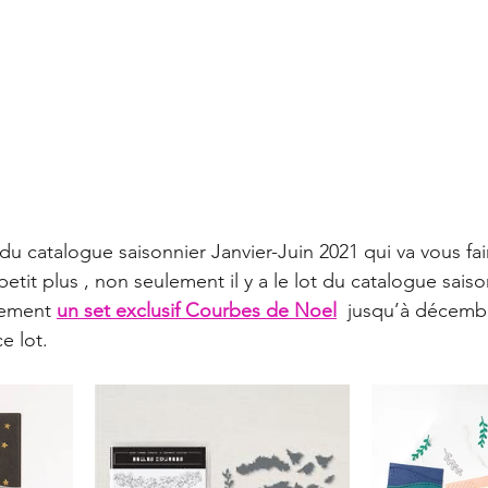
Carte
Promotion
Catalogue annuel 2022-2023
erie
Évènement
Carterie
Mini album
An
catalogue annuel 2023-2024
Automne 🍂
Tag
 du catalogue saisonnier Janvier-Juin 2021 qui va vous fai
 petit plus , non seulement il y a le lot du catalogue sais
lement 
un set exclusif Courbes de Noel
 jusqu’à décemb
e lot.