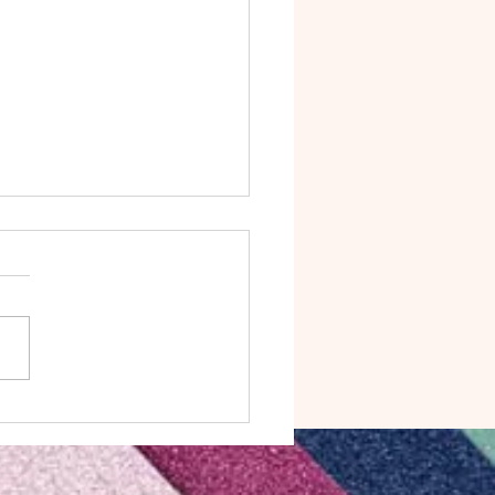
album effet Wahou :
de circulaire Tutoriel
nible à la commande.