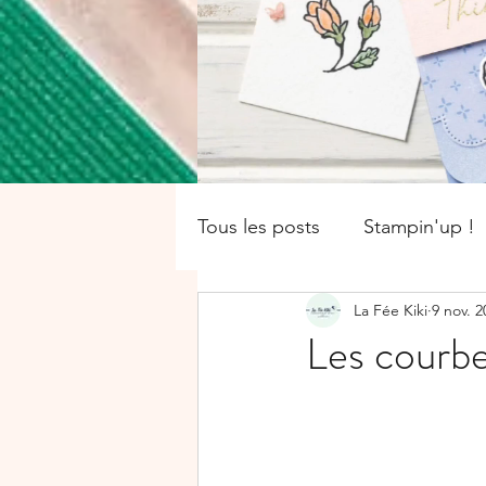
Tous les posts
Stampin'up !
La Fée Kiki
9 nov. 2
catalogue saisonnier
Of
Les courbe
Boîte
SALE-A-BRATION