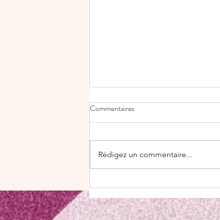
Commentaires
Rédigez un commentaire...
✨ Découvrez la magie de
l'estampage à chaud le Hot Foil
avec Stampin' Up!