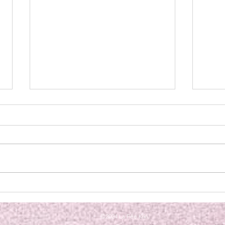
🌸 Nouveau catalogue Stampin’
Mini-
Up! Mai – Août : les pépites sont
Casca
là !
dispo
©2024 La Fée Kiki.