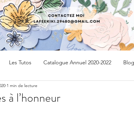
Les Tutos
Catalogue Annuel 2020-2022
Blo
020
1 min de lecture
fres
kits
Page de scrap
PAPIER DESIGN
s à l’honneur
Livraison gratuite
Devenir Démonstratrice