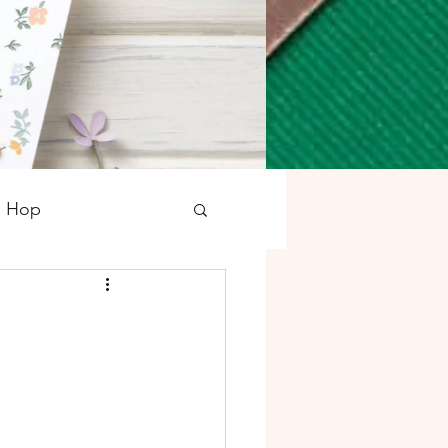
g Hop
tampons
Noël