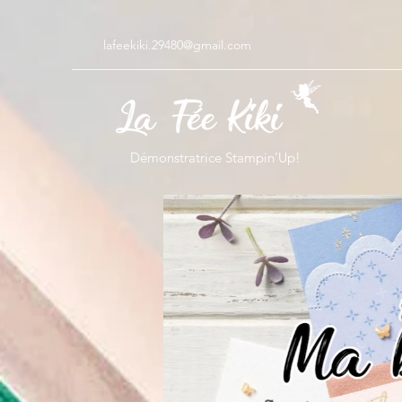
lafeekiki.29480@gmail.com
Démonstratrice Stampin’Up!