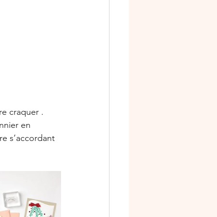
niversaire
s
Ateliers scrap
re craquer .
onnier en 
re s’accordant 