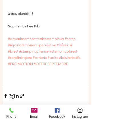
à très bientôt !!
Sophie - La Fée Kiki
#devenirdemonstratricestampinup
#scrap
#rejoindremonéquipecréative
#laféekiki
#brest
#stampinupfrance
#stampinupbrest
#scrpfinisqtere
#carterie
#boite
#loisircréatifs
#PROMOTION
#OFFRESEPTEMBRE
Phone
Email
Facebook
Instagram