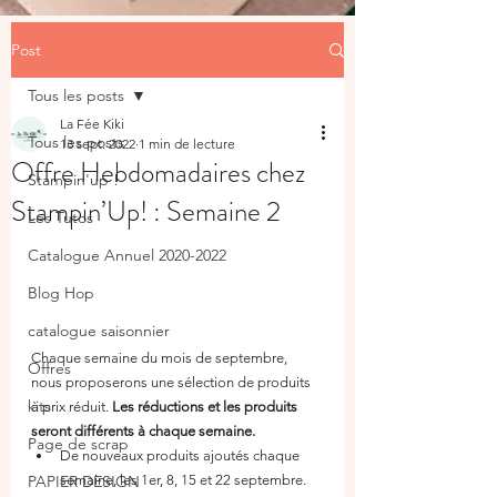
Post
Tous les posts
La Fée Kiki
Tous les posts
13 sept. 2022
1 min de lecture
Offre Hebdomadaires chez
Stampin'up !
Stampin’Up! : Semaine 2
Les Tutos
Catalogue Annuel 2020-2022
Blog Hop
catalogue saisonnier
Chaque semaine du mois de septembre, 
Offres
nous proposerons une sélection de produits 
kits
à prix réduit. 
Les réductions et les produits 
seront différents à chaque semaine.  
Page de scrap
De nouveaux produits ajoutés chaque 
PAPIER DESIGN
semaine, les 1er, 8, 15 et 22 septembre. 