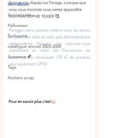
Scrapeuses
cliquez sur l’image. Lorsque que 
Mini album
vous vous inscrivez vous verrez apparaître 
Anniversaire
mon nom SOPHIE TEXIER 🥰
Halloween
Partagez votre passion créative avec les autres 
Exclusivité
et tissez des liens en tant que démonstratrice 
indépendante Stampin’ Up! Inscrivez-vous 
catalogue annuel 2023-2024
maintenant et créez vos Fournitures de 
Automne 🍂
lancement en choisissant 175 € de produits 
pour seulement 129 €. 
Tags
Ateliers scrap
Pour en savoir plus c'est 
Ici 