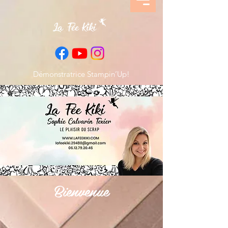
Démonstratrice Stampin’Up!
Bienvenue