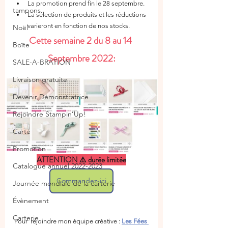
La promotion prend fin le 28 septembre. 
tampons
La sélection de produits et les réductions 
varieront en fonction de nos stocks.
Noël
Cette semaine 2 du 8 au 14 
Boîte
Septembre 2022:
SALE-A-BRATION
Livraison gratuite
Devenir Démonstratrice
Rejoindre Stampin’Up!
Carte
Promotion
ATTENTION ⚠️ durée limitée
Catalogue annuel 2022-2023
Commandez-ici
Journée mondiale de la carterie
Évènement
Carterie
Pour  rejoindre mon équipe créative : 
Les Fées 