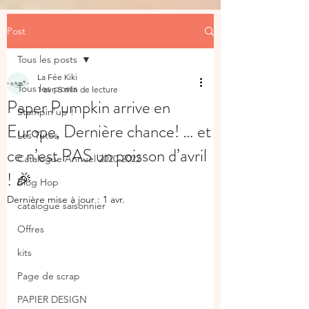
Post
Tous les posts
La Fée Kiki
Tous les posts
1 avr.
5 min de lecture
Paper Pumpkin arrive en
Stampin'up !
Europe, Dernière chance! … et
Les Tutos
ce n’est PAS un poisson d’avril
Catalogue Annuel 2020-2022
! 🎉
Blog Hop
Dernière mise à jour :
1 avr.
catalogue saisonnier
Offres
kits
Page de scrap
PAPIER DESIGN