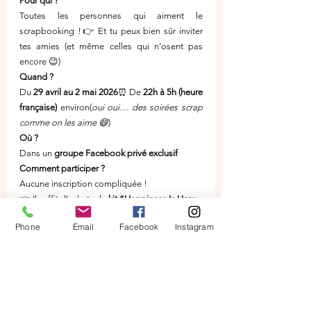
Pour qui ?
Toutes les personnes qui aiment le 
scrapbooking !👉 Et tu peux bien sûr inviter 
tes amies (et même celles qui n’osent pas 
encore 😉)
Quand ?
Du 
29 avril au 2 mai 2026
⏰ De 
22h à 5h (heure 
française)
 environ(
oui oui… des soirées scrap 
comme on les aime 😄
)
Où ?
Dans un 
groupe Facebook privé exclusif
Comment participer ?
Aucune inscription compliquée !
👉 Il suffit d’acheter le 
kit “Happiness Is Here – 
Escapade scrapbooking 2026”
Phone
Email
Facebook
Instagram
👉 Et tu accèdes automatiquement au groupe 
privé et aux lives ✨