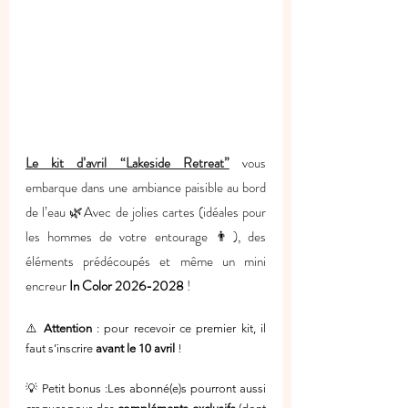
Le kit d’avril “Lakeside Retreat”
 vous 
embarque dans une ambiance paisible au bord 
de l’eau 🌿Avec de jolies cartes (idéales pour 
les hommes de votre entourage 👨), des 
éléments prédécoupés et même un mini 
encreur 
In Color 2026-2028
 !
⚠️ 
Attention
 : pour recevoir ce premier kit, il 
faut s’inscrire 
avant le 10 avril
 !
💡 Petit bonus :Les abonné(e)s pourront aussi 