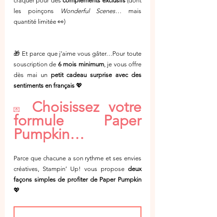
craquer pour des 
compléments exclusifs
 (dont 
les poinçons 
Wonderful Scenes
… mais 
quantité limitée 👀)
🎁 Et parce que j’aime vous gâter…Pour toute 
souscription de 
6 mois minimum
, je vous offre 
dès mai un 
petit cadeau surprise avec des 
sentiments en français
 💖
Choisissez votre 
💌 
formule Paper 
Pumpkin…
Parce que chacune a son rythme et ses envies 
créatives, Stampin’ Up! vous propose 
deux 
façons simples de profiter de Paper Pumpkin
💖