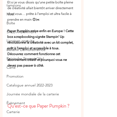
Et si je vous disais qu’une petite boîte pleine 
tampons
de créativité allait bientôt arriver directement 
Noël
chez vous… prête à l’emploi et ultra facile à 
prendre en main 😍✂️
Boîte
Paper Pumpkin arrive enfin en Europe ! Cette 
SALE-A-BRATION
box scrapbooking signée Stampin’ Up 
Livraison gratuite
révolutionne la créativité avec un kit complet, 
prêt à l’emploi et accessible à tous. 
Devenir Démonstratrice
Découvrez comment fonctionne cet 
Rejoindre Stampin’Up!
abonnement créatif et pourquoi vous ne 
devez pas passer à côté.
Carte
Promotion
Catalogue annuel 2022-2023
Journée mondiale de la carterie
Évènement
Qu’est-ce que Paper Pumpkin ?
Carterie