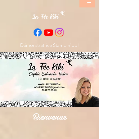
Démonstratrice Stampin’Up!
Bienvenue