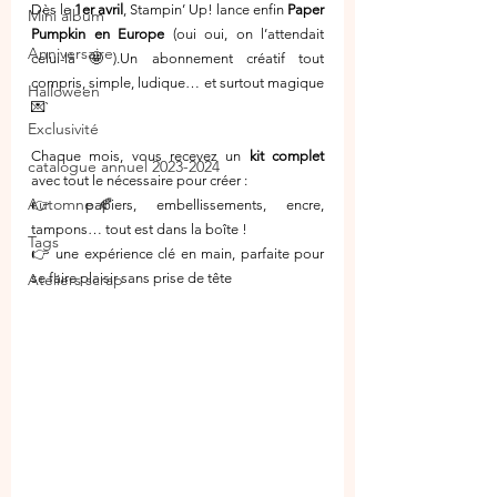
Dès le 
1er avril
, Stampin’ Up! lance enfin 
Paper 
Mini album
Pumpkin en Europe
 (oui oui, on l’attendait 
Anniversaire
celui-là 🤩).Un abonnement créatif tout 
compris, simple, ludique… et surtout magique 
Halloween
💌`
Exclusivité
Chaque mois, vous recevez un 
kit complet
catalogue annuel 2023-2024
avec tout le nécessaire pour créer :
Automne 🍂
👉 papiers, embellissements, encre, 
tampons… tout est dans la boîte !
Tags
👉 une expérience clé en main, parfaite pour 
se faire plaisir sans prise de tête
Ateliers scrap