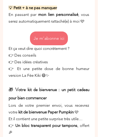
💡 
Petit + à ne pas manquer
En passant par 
mon lien personnalisé
, vous 
serez automatiquement rattaché(e) à moi 🩷
Je m’abonne ici
Et ça veut dire quoi concrètement ?
👉 Des conseils
👉 Des idées créatives
👉 Et une petite dose de bonne humeur 
version La Fée Kiki 😄✨
🎁 
Votre kit de bienvenue : un petit cadeau 
pour bien commencer
Lors de votre premier envoi, vous recevrez 
votre 
kit de bienvenue Paper Pumpkin
 🩷
Et il contient une petite surprise très utile…
👉 
Un bloc transparent pour tampons
, offert 
🎉