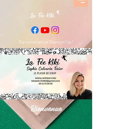
Démonstratrice Stampin’Up!
Bienvenue