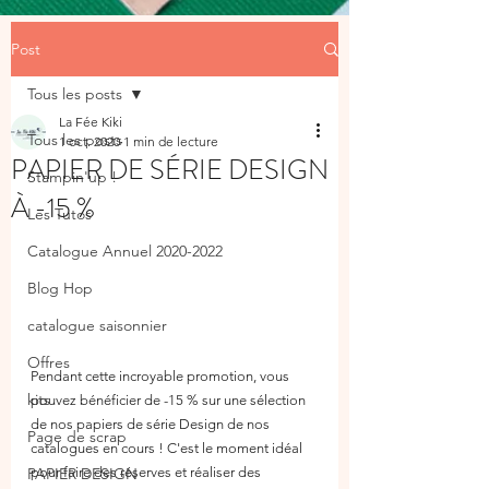
Post
Tous les posts
La Fée Kiki
Tous les posts
1 oct. 2020
1 min de lecture
PAPIER DE SÉRIE DESIGN
Stampin'up !
À -15 %
Les Tutos
Catalogue Annuel 2020-2022
Blog Hop
catalogue saisonnier
Offres
Pendant cette incroyable promotion, vous  
kits
pouvez bénéficier de -15 % sur une sélection 
de nos papiers de série Design de nos 
Page de scrap
catalogues en cours ! C'est le moment idéal 
PAPIER DESIGN
pour faire des réserves et réaliser des 