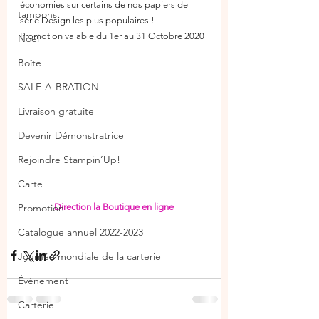
économies sur certains de nos papiers de 
tampons
série Design les plus populaires !
Promotion valable du 1er au 31 Octobre 2020
Noël
Boîte
SALE-A-BRATION
Livraison gratuite
Devenir Démonstratrice
Rejoindre Stampin’Up!
Carte
Promotion
Direction la Boutique en ligne
Catalogue annuel 2022-2023
Journée mondiale de la carterie
Évènement
Carterie