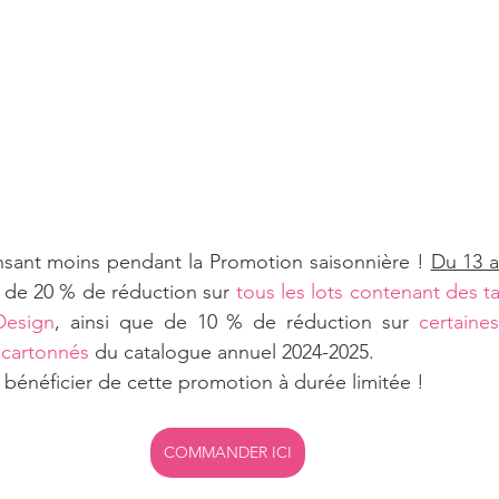
Carte
Promotion
Catalogue annuel 2022-2023
erie
Évènement
Carterie
Mini album
An
catalogue annuel 2023-2024
Automne 🍂
Tag
sant moins pendant la Promotion saisonnière ! 
Du 13 
 de 20 % de réduction sur
 tous les lots contenant des 
Design
, ainsi que de 10 % de réduction sur 
certaine
 cartonnés
 du catalogue annuel 2024-2025. 
bénéficier de cette promotion à durée limitée !
COMMANDER ICI