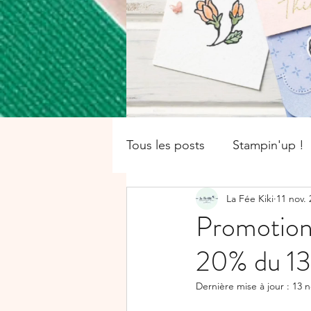
Tous les posts
Stampin'up !
La Fée Kiki
11 nov. 
catalogue saisonnier
Of
Promotion
20% du 13
Boîte
SALE-A-BRATION
Dernière mise à jour :
13 n