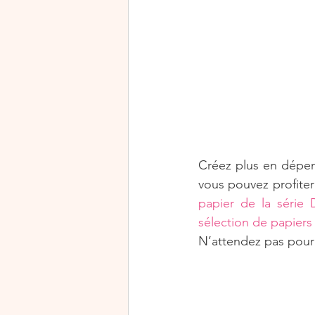
Rejoindre Stampin’Up!
Journée mondiale de la cart
Halloween
Exclusivité
Créez plus en dépen
vous pouvez profiter
papier de la série 
sélection de papiers
N’attendez pas pour 