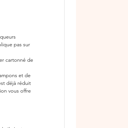
rqueurs 
lique pas sur 
ier cartonné de 
 tampons et de 
st déjà réduit 
ion vous offre 