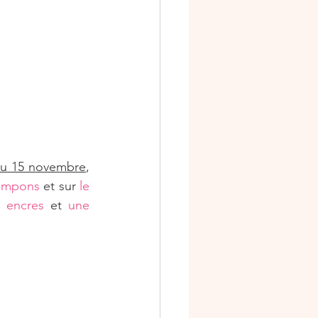
niversaire
s
Ateliers scrap
au 15 novembre
, 
tampons
 et sur 
le 
s encres
 et 
une 