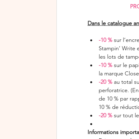
PR
Dans le catalogue an
-10 %
 sur l’enc
Stampin’ Write 
les lots de tam
-10 %
 sur le pa
la marque Close
-20 %
 au total 
perforatrice. (E
de 10 % par rapp
10 % de réducti
-20 %
 sur tout l
Informations importa