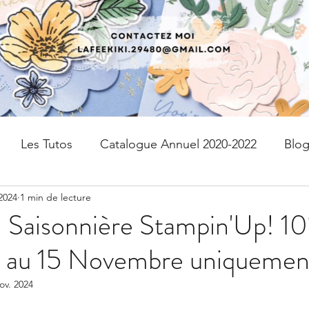
Les Tutos
Catalogue Annuel 2020-2022
Blo
2024
1 min de lecture
fres
kits
Page de scrap
PAPIER DESIGN
 Saisonnière Stampin'Up! 10
 au 15 Novembre uniquemen
Livraison gratuite
Devenir Démonstratrice
ov. 2024