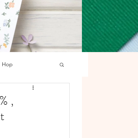
g Hop
tampons
Noël
% ,
t