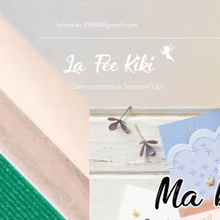
lafeekiki.29480@gmail.com
Démonstratrice Stampin’Up!