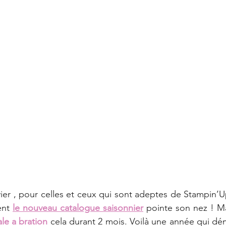
Carte
Promotion
Catalogue annuel 2022-2023
erie
Évènement
Carterie
Mini album
An
catalogue annuel 2023-2024
Automne 🍂
Tag
ier , pour celles et ceux qui sont adeptes de Stampin’U
ent
le nouveau catalogue saisonnier
pointe son nez ! Mai
le a bration
 cela durant 2 mois. Voilà une année qui dé