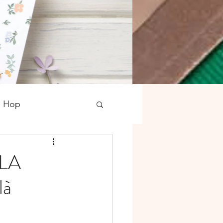
g Hop
tampons
Noël
 LA
là