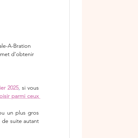
le-A-Bration 
rmet d’obtenir 
rier 2025
,
 si vous 
oisir parmi ceux 
u un plus gros 
de suite autant 