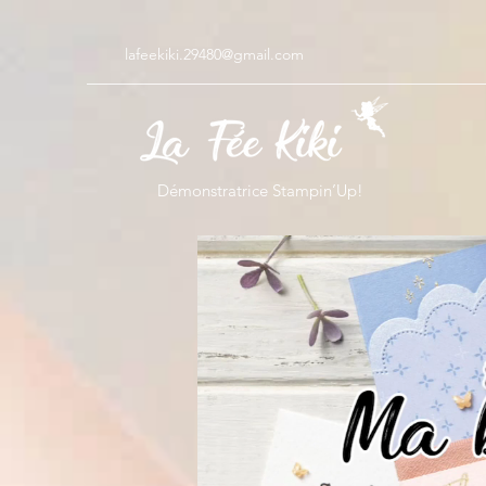
lafeekiki.29480@gmail.com
Démonstratrice Stampin’Up!