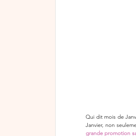
Rejoindre Stampin’Up!
Journée mondiale de la cart
Halloween
Exclusivité
Qui dit mois de Janv
Janvier, non seulem
grande promotion sa