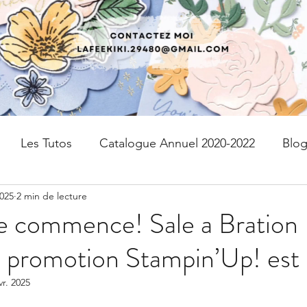
Les Tutos
Catalogue Annuel 2020-2022
Blo
2025
2 min de lecture
fres
kits
Page de scrap
PAPIER DESIGN
te commence! Sale a Bration
omotion Stampin’Up! est 
Livraison gratuite
Devenir Démonstratrice
vr. 2025