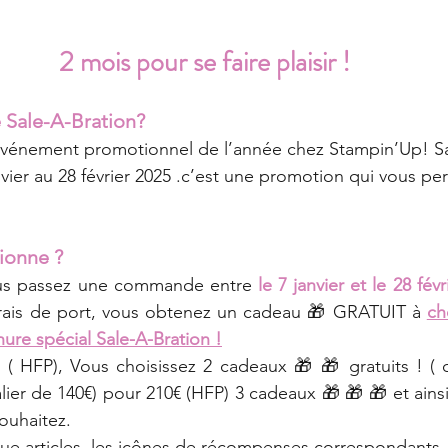
2 mois pour se faire plaisir !
 Sale-A-Bration?
 événement promotionnel de l’année chez Stampin’Up! Sa
nvier au 28 février 2025 .c’est une promotion qui vous pe
ionne ?
us passez une commande entre 
le 7 janvier et le 28 fév
rais de port, vous obtenez un cadeau 🎁 GRATUIT à 
ch
re spécial Sale-A-Bration !
( HFP), Vous choisissez 2 cadeaux 🎁 🎁 gratuits ! ( o
ier de 140€) pour 210€ (HFP) 3 cadeaux 🎁 🎁 🎁 et ainsi 
ouhaitez.
ue articles, les icônes de récompenses correspondants.