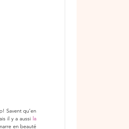
niversaire
s
Ateliers scrap
p! Savent qu’en 
s il y a aussi
la 
marre en beauté 