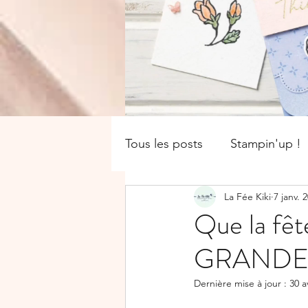
Tous les posts
Stampin'up !
La Fée Kiki
7 janv. 
catalogue saisonnier
Of
Que la fê
GRANDE pr
Boîte
SALE-A-BRATION
Dernière mise à jour :
30 a