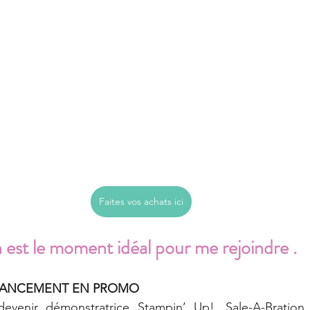
Faites vos achats ici
est le moment idéal pour me rejoindre .
 LANCEMENT EN PROMO
venir démonstratrice Stampin’ Up!, Sale-A-Bration e