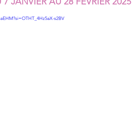
 7 JANVIER AU 28 FÉVRIER 2025
8j_-aEHM?si=OTHT_4Hz5aX-s2BV