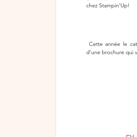
chez Stampin’Up!
 Cette année le catalogue saisonnier qui vous suivra jusqu’au 30 avril sera accompagné 
d’une brochure qui v