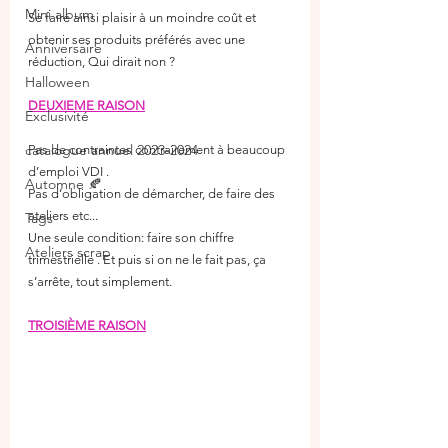
Mini album
Se faire ainsi plaisir à un moindre coût et 
obtenir ses produits préférés avec une 
Anniversaire
réduction, Qui dirait non ?
Halloween
DEUXIEME RAISON
Exclusivité
catalogue annuel 2023-2024
Pas de contraintes contrairement à beaucoup 
d’emploi VDI . 
Automne 🍂
Pas d’obligation de démarcher, de faire des 
ateliers etc...
Tags
Une seule condition: faire son chiffre 
Ateliers scrap
trimestrielle . Et puis si on ne le fait pas, ça 
s’arrête, tout simplement.
TROISIÈME RAISON