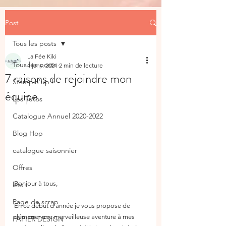
Post
Tous les posts
La Fée Kiki
Tous les posts
4 janv. 2021
2 min de lecture
7 raisons de rejoindre mon
Stampin'up !
équipe
Les Tutos
Catalogue Annuel 2020-2022
Blog Hop
catalogue saisonnier
Offres
Bonjour à tous,
kits
Page de scrap
En ce début d’année je vous propose de 
démarrer une merveilleuse aventure à mes 
PAPIER DESIGN