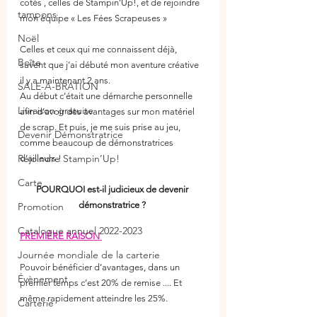
cotés , celles de Stampin’Up!, et de rejoindre 
tampons
mon équipe « Les Fées Scrapeuses »
Noël
Celles et ceux qui me connaissent déjà, 
Boîte
savent que j’ai débuté mon aventure créative 
il y a maintenant 2 ans.
SALE-A-BRATION
Au début c’était une démarche personnelle  
Livraison gratuite
afin d‘avoir des avantages sur mon matériel 
de scrap. Et puis, je me suis prise au jeu, 
Devenir Démonstratrice
comme beaucoup de démonstratrices 
Rejoindre Stampin’Up!
d’ailleurs !
Carte
POURQUOI est-il judicieux de devenir 
démonstratrice ? 
Promotion
Catalogue annuel 2022-2023
PREMIÈRE RAISON 
Journée mondiale de la carterie
Pouvoir bénéficier d’avantages, dans un 
Évènement
premier temps c’est 20% de remise .... Et 
même rapidement atteindre les 25%.
Carterie