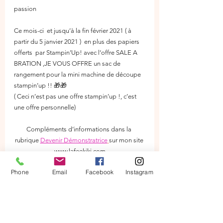
passion
Ce mois-ci  et jusqu’à la fin février 2021 ( à 
partir du 5 janvier 2021 )  en plus des papiers 
offerts  par Stampin’Up! avec l‘offre SALE A 
BRATION ,JE VOUS OFFRE un sac de 
rangement pour la mini machine de découpe 
stampin’up !! 🎁🎁
( Ceci n’est pas une offre stampin’up !, c’est 
une offre personnelle)
Compléments d’informations dans la 
rubrique 
Devenir Démonstratrice
sur mon site 
www.lafeekiki.com
Phone
Email
Facebook
Instagram
N’hésitez plus! !! et cliquez sur le lien 
« Les 
Fées 
 Scrapeuses »
 ou contactez-moi pour 
plus d’informations 
lafeekiki.29480@gmail.com
  ou 06.12.79.20.46