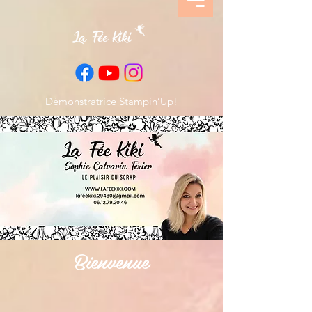
Démonstratrice Stampin’Up!
Bienvenue