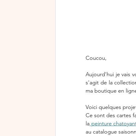
Rejoindre Stampin’Up!
Journée mondiale de la cart
Halloween
Exclusivité
Coucou, 
Aujourd'hui je vais 
s'agit de la collectio
ma boutique en ligne
Voici quelques projet
Ce sont des cartes fa
la
 peinture chatoyan
au catalogue saisonnie