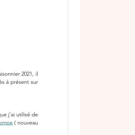
niversaire
s
Ateliers scrap
onnier 2021, il 
s à présent sur 
 j'ai utilisé de 
tompe
 ( nouveau 