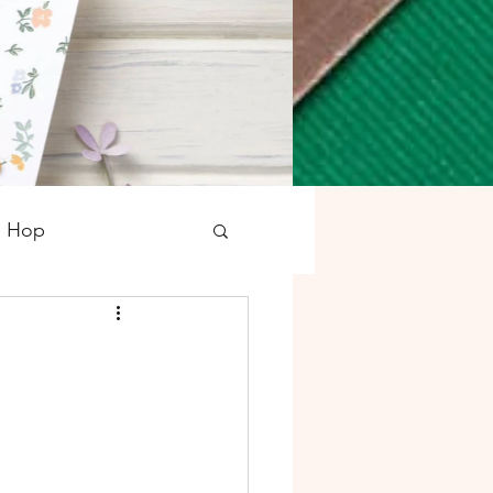
g Hop
tampons
Noël