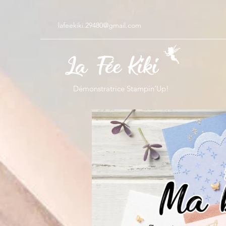
lafeekiki.29480@gmail.com
Démonstratrice Stampin’Up!