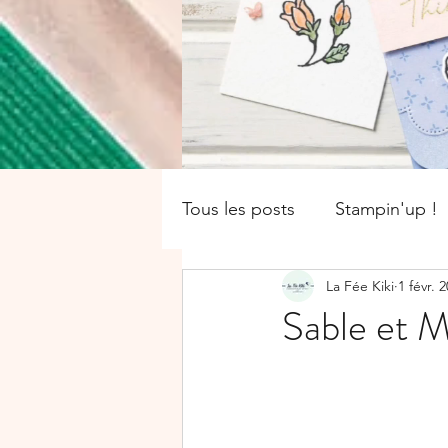
Tous les posts
Stampin'up !
La Fée Kiki
1 févr. 
catalogue saisonnier
Of
Sable et M
Boîte
SALE-A-BRATION