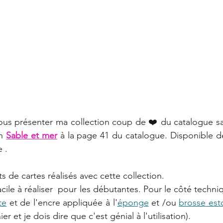
Carte
Promotion
Catalogue annuel 2022-2023
erie
Évènement
Carterie
Mini album
An
catalogue annuel 2023-2024
Automne 🍂
Tag
vous présenter ma collection coup de ❤️ du catalogue sais
n 
Sable et mer
à la page 41 du catalogue. Disponible dè
 .
s de cartes réalisés avec cette collection.
cile à réaliser  pour les débutantes. Pour le côté technique
te
 et de l'encre appliquée à l'
éponge
 et /ou 
brosse es
r et je dois dire que c'est génial à l'utilisation). 