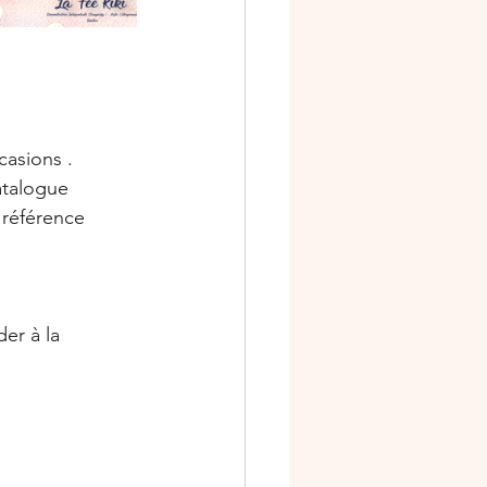
casions .
atalogue 
référence 
der à la 