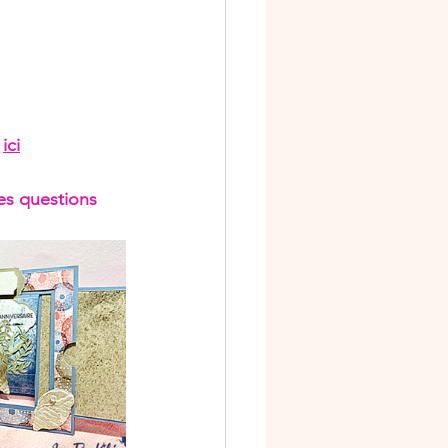
 
ici
es questions 