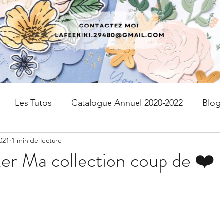
Les Tutos
Catalogue Annuel 2020-2022
Blo
2021
1 min de lecture
fres
kits
Page de scrap
PAPIER DESIGN
er Ma collection coup de ❤️
Livraison gratuite
Devenir Démonstratrice