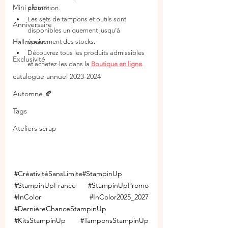
Mini album
promotion.
Les sets de tampons et outils sont 
Anniversaire
disponibles uniquement jusqu’à 
Halloween
épuisement des stocks.
Découvrez tous les produits admissibles 
Exclusivité
et achetez-les dans la 
Boutique en ligne
.
catalogue annuel 2023-2024
Automne 🍂
Tags
Ateliers scrap
#CréativitéSansLimite
#StampinUp 
#StampinUpFrance
#StampinUpPromo
#InColor
#InColor2025_2027
#DernièreChanceStampinUp
#KitsStampinUp
#TamponsStampinUp