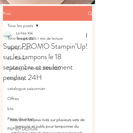
Post
Tous les posts
La Fée Kiki
Tous les posts
16 sept. 2025
1 min de lecture
Super PROMO Stampin’Up!
Stampin'up !
sur les tampons le 18
Les Tutos
septembre et seulement
Catalogue Annuel 2020-2022
pendant 24H
Blog Hop
catalogue saisonnier
Offres
kits
Page de scrap
Vous avez les yeux rivés sur plusieurs sets de 
tampons et outils pour tamponner du 
PAPIER DESIGN
catalogue annuel, et ne savez pas lesquels 