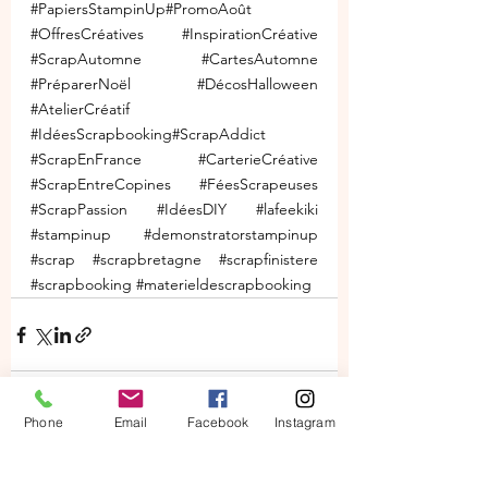
#PapiersStampinUp
#PromoAoût 
#OffresCréatives
#InspirationCréative
#ScrapAutomne
#CartesAutomne
#PréparerNoël
#DécosHalloween
#AtelierCréatif
#IdéesScrapbooking
#ScrapAddict 
#ScrapEnFrance
#CarterieCréative
#ScrapEntreCopines
#FéesScrapeuses
#ScrapPassion
#IdéesDIY
#lafeekiki
#stampinup
#demonstratorstampinup
#scrap
#scrapbretagne
#scrapfinistere
#scrapbooking
#materieldescrapbooking
Phone
Email
Facebook
Instagram
Voir tout
Posts récents