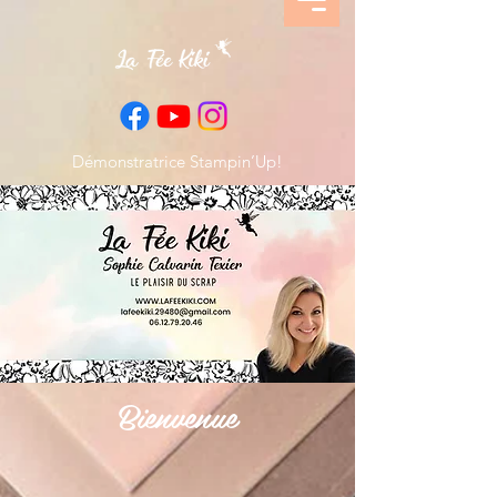
Démonstratrice Stampin’Up!
Bienvenue