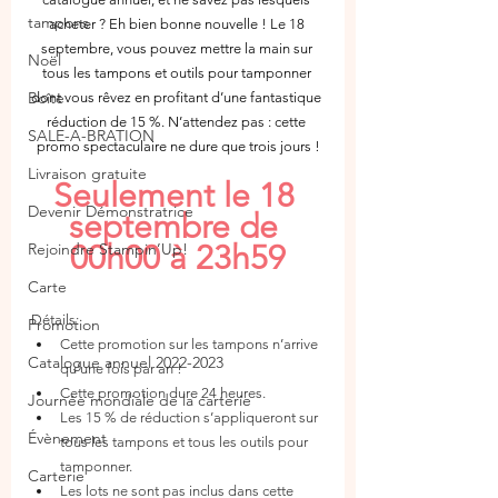
tampons
acheter ? Eh bien bonne nouvelle ! Le 18 
septembre, vous pouvez mettre la main sur 
Noël
tous les tampons et outils pour tamponner 
Boîte
dont vous rêvez en profitant d’une fantastique 
réduction de 15 %. N’attendez pas : cette 
SALE-A-BRATION
promo spectaculaire ne dure que trois jours !
Livraison gratuite
Seulement le 18 
Devenir Démonstratrice
septembre de 
00h00 à 23h59
Rejoindre Stampin’Up!
Carte
Détails:
Promotion
Cette promotion sur les tampons n’arrive 
Catalogue annuel 2022-2023
qu’une fois par an !
Cette promotion dure 24 heures.
Journée mondiale de la carterie
Les 15 % de réduction s’appliqueront sur 
Évènement
tous les tampons et tous les outils pour 
tamponner.
Carterie
Les lots ne sont pas inclus dans cette 