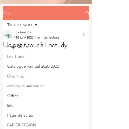
Post
Tous les posts
La Fée Kiki
Tous les posts
15 juin 2020
1 min de lecture
Un petit tour à Loctudy !
Stampin'up !
Les Tutos
Catalogue Annuel 2020-2022
Blog Hop
catalogue saisonnier
Offres
kits
Page de scrap
PAPIER DESIGN