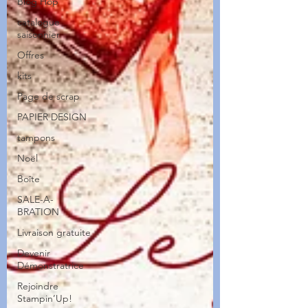
Blog Hop
catalogue
saisonnier
Offres
kits
Page de scrap
PAPIER DESIGN
tampons
Noël
Boîte
SALE-A-
BRATION
Livraison gratuite
Devenir
Démonstratrice
Rejoindre
Stampin’Up!