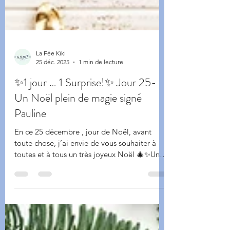
La Fée Kiki
25 déc. 2025
1 min de lecture
✨1 jour … 1 Surprise!✨ Jour 25-
Un Noël plein de magie signé
Pauline
En ce 25 décembre , jour de Noël, avant
toute chose, j’ai envie de vous souhaiter à
toutes et à tous un très joyeux Noël 🎄✨Un
moment précieux à partager, rempli de
douceur, de chaleur et de petits bonheurs
simples. Et pour clôturer ce calendrier de
l’Avent créatif en beauté, c’est Pauline , notre