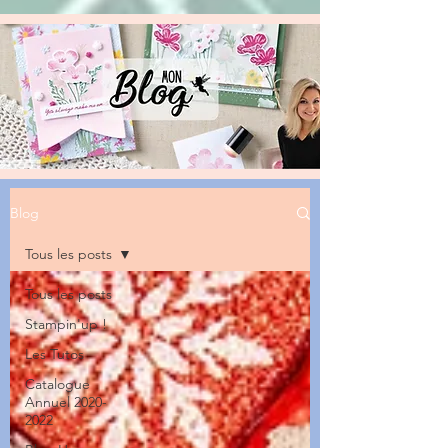
Blog
Tous les posts
Tous les posts
Stampin'up !
Les Tutos
Catalogue
Annuel 2020-
2022