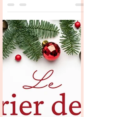
✨ 1 jour … 1 surprise! ✨ Jour 22-
Une attention pleine de douceur
Signée Sophie
Pour ce Jour 22 de notre calendrier de
l’Avent créatif, c’est Sophie Pestrelle , notre
lutin du jour, qui nous a offert une surprise
tout en douceur et en élégance ✨ Elle a
réalisé une très jolie boîte , magnifiquement
décorée, avec beaucoup de soin et de goût.
Une création raffinée, parfaitement dans
l’esprit de Noël, qui donne immédiatement
envie de découvrir ce qu’elle renferme 🎁 À
l’intérieur, une vraie pépite : une bougie qui
sent trop bon 🕯️Une attention cocooning,