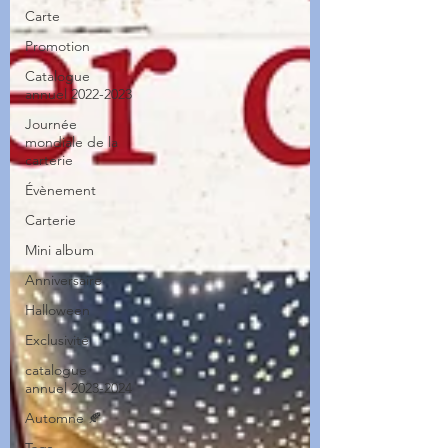
Carte
Promotion
Catalogue
annuel 2022-2023
Journée
mondiale de la
carterie
Évènement
Carterie
Mini album
Anniversaire
Halloween
Exclusivité
catalogue
annuel 2023-2024
Automne 🍂