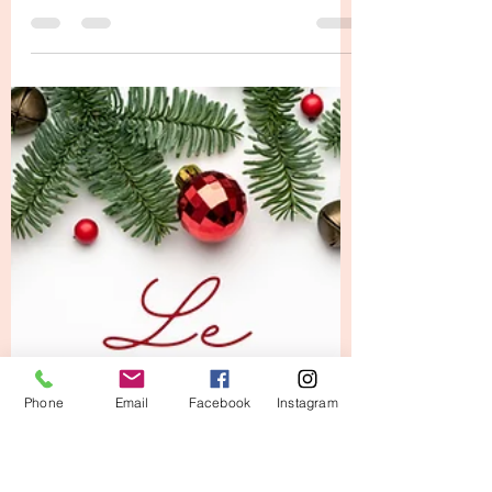
La Fée Kiki
19 déc. 2025
1 min de lecture
✨ 1 jour … 1 Surprise! ✨ Jour 19-
Une journée encore plus magique
Le Jour 19 de notre calendrier de l’Avent
créatif est une journée toute particulière…
Une surprise créative, oui, mais aussi une
journée remplie d’émotion , puisque c’est
Phone
Email
Facebook
Instagram
également l’anniversaire de ma princesse
Chloé, alias Gygy qui souffle ses 11 ans 💕🎂
Et pour marquer ce jour spécial, c’est
Mélanie qui nous a concocté un projet