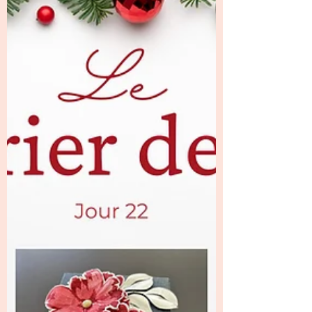
mise en forme est vraiment réussie et
apporte un joli effet waouh dès qu’on la
découvre 📚🎁 À l’intérieur, place à la
gourmandise avec des chocolats , et
notamment des Ferrero Rocher ,
parfaitement installés grâce à un ingéni