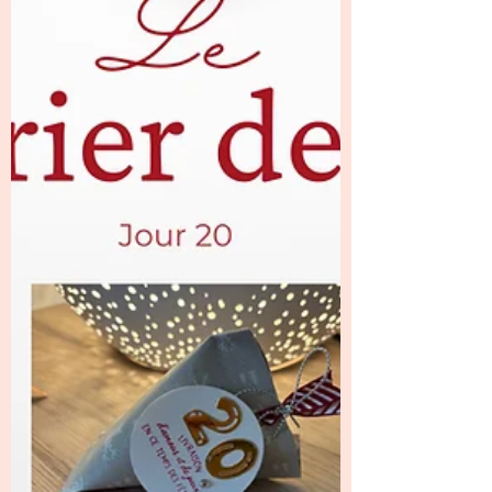
apportent de la douceur, de la chaleur et une
vraie touche d’originalité à Noël. La
pochette est magnifiquement décorée, avec
un superbe flocon de neige assorti , qui
donne tout de suite le ton festif 🎄 À
l’intérieur, Laure nous a vraiment gâtées avec
un magnifiq