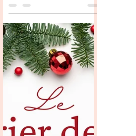
Pour ce Jour 24 de notre calendrier de
l’Avent créatif, c’est Maryline qui nous a
émerveillées avec une création tout
simplement incroyable ✨ Elle a confectionné
une boîte d’une grande précision , un
véritable travail de finesse et de minutie .
Chaque détail est pensé avec soin, et le
résultat est aussi élégant que délicat. Une de
ces créations qui donnent envie de la
regarder encore et encore 🎁 Cette boîte
renferme une jolie surprise, mais elle a aussi
un autre atout que