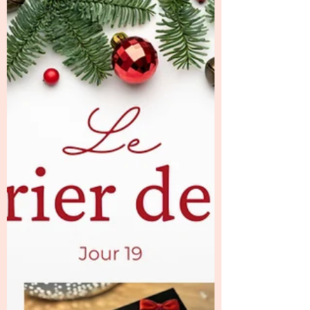
✨ 1 jour … 1 Surprise!✨ Jour 20-
Une surprise créative et généreuse
de Joelle
Pour ce Jour 20 de notre calendrier de
l’Avent créatif, c’est Joëlle , notre lutin
numéro 20, qui nous a fait découvrir une très
belle surprise ✨ Elle a confectionné une
boîte en forme de berlingot , originale et
joliment réalisée. Une forme que j’aime
beaucoup, à la fois pratique et esthétique,
parfaite pour accueillir de petites merveilles
🎁 À l’intérieur, Joëlle nous a vraiment gâtées
avec plein de découpes sur le thème de Noël
🎄Des éléments idéals pour venir embellir