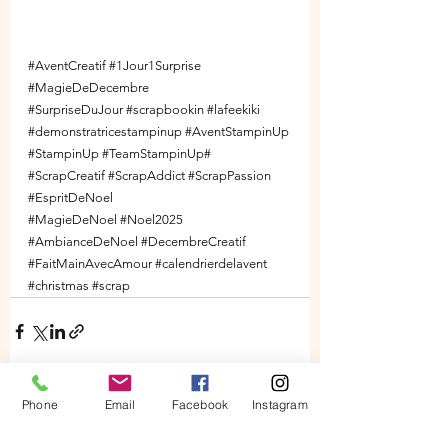
#AventCreatif
#1Jour1Surprise
#MagieDeDecembre
#SurpriseDuJour
#scrapbookin
#lafeekiki
#demonstratricestampinup
#AventStampinUp
#StampinUp
#TeamStampinUp
# 
#ScrapCreatif
#ScrapAddict
#ScrapPassion
#EspritDeNoel
#MagieDeNoel
#Noel2025
#AmbianceDeNoel
#DecembreCreatif
#FaitMainAvecAmour
#calendrierdelavent
#christmas
#scrap
Phone
Email
Facebook
Instagram
Voir tout
Posts récents