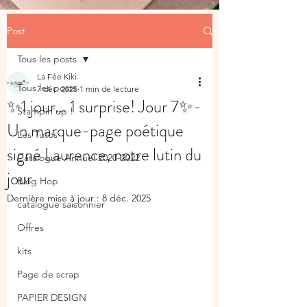
Post
Tous les posts
La Fée Kiki
Tous les posts
7 déc. 2025
1 min de lecture
✨1 jour… 1 surprise! Jour 7✨-
Stampin'up !
Un marque-page poétique
Les Tutos
signé Laurence, notre lutin du
Catalogue Annuel 2020-2022
jour
Blog Hop
Dernière mise à jour :
8 déc. 2025
catalogue saisonnier
Offres
kits
Page de scrap
PAPIER DESIGN