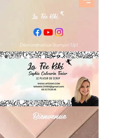
Démonstratrice Stampin’Up!
Bienvenue