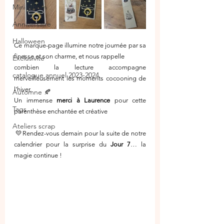
Mini album
Anniversaire
Halloween
Ce marque-page illumine notre journée par sa 
finesse et son charme, et nous rappelle 
Exclusivité
combien la lecture accompagne 
catalogue annuel 2023-2024
merveilleusement les moments cocooning de 
l’hiver.
Automne 🍂
Un immense 
merci à Laurence
 pour cette 
Tags
parenthèse enchantée et créative
Ateliers scrap
 💛Rendez-vous demain pour la suite de notre 
calendrier pour la surprise du 
Jour 7
… la 
magie continue !