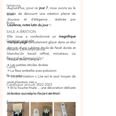
tampons
Aujourd’hui, pour ce 
jour 7
, nous avons eu le 
Noël
plaisir de découvrir une création pleine de 
douceur et d’élégance… réalisée par 
Boîte
Laurence, notre lutin du jour
 ✨
SALE-A-BRATION
Elle nous a confectionné un 
magnifique 
Livraison gratuite
marque-page
 délicatement glissé dans un étui 
décoré d’une sublime étoile de Noël dorée et 
Devenir Démonstratrice
blanche.Un travail raffiné, minutieux, où 
Rejoindre Stampin’Up!
chaque détail compte :
⭐ Les petites étoiles dorées
Carte
⭐ La fleur embellie avec précision
Promotion
⭐ La jolie citation « Lire est le seul moyen de 
vivre plusieurs vies »
Catalogue annuel 2022-2023
⭐ Et la touche finale… une décoration délicate 
Journée mondiale de la carterie
et festive qui respire l’esprit de Noël.
Évènement
Carterie