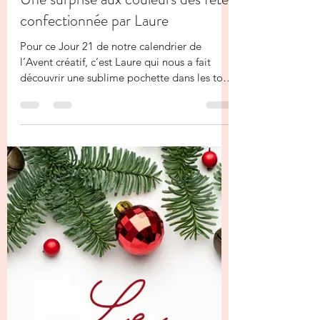
La Fée Kiki
21 déc. 2025
1 min de lecture
✨ 1 Jour … 1 Surprise! Jour 21-
Une surprise aux couleurs des fêtes
confectionnée par Laure
Pour ce Jour 21 de notre calendrier de
l’Avent créatif, c’est Laure qui nous a fait
découvrir une sublime pochette dans les tons
Flamme fougueux ❤️✨ J’aime énormément
ces nuances de rose pour les fêtes : elles
apportent de la douceur, de la chaleur et une
vraie touche d’originalité à Noël. La
pochette est magnifiquement décorée, avec