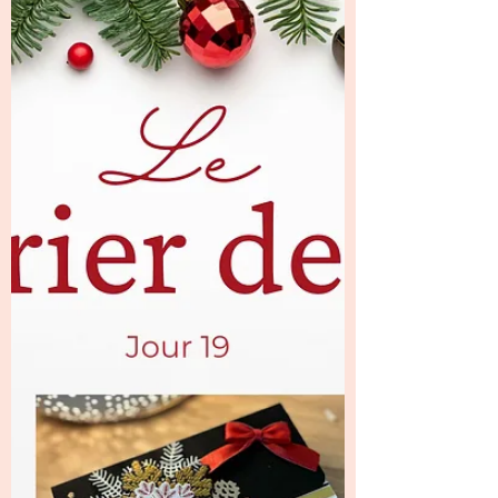
de Joelle
Pour ce Jour 20 de notre calendrier de
l’Avent créatif, c’est Joëlle , notre lutin
numéro 20, qui nous a fait découvrir une très
belle surprise ✨ Elle a confectionné une
boîte en forme de berlingot , originale et
joliment réalisée. Une forme que j’aime
beaucoup, à la fois pratique et esthétique,
parfaite pour accueillir de petites merveilles
🎁 À l’intérieur, Joëlle nous a vraiment gâtées
avec plein de découpes sur le thème de Noël
🎄Des éléments idéals pour venir embellir