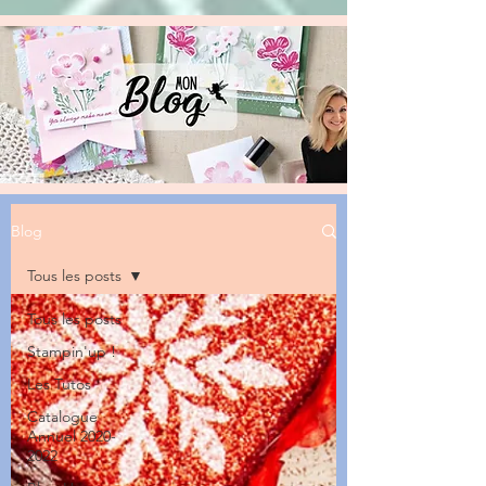
Blog
Tous les posts
Tous les posts
Stampin'up !
Les Tutos
Catalogue
Annuel 2020-
2022