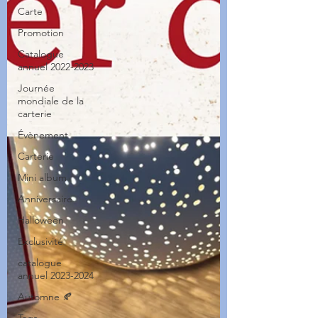
Carte
Promotion
Catalogue
annuel 2022-2023
Journée
mondiale de la
carterie
Évènement
Carterie
Mini album
Anniversaire
Halloween
Exclusivité
catalogue
annuel 2023-2024
Automne 🍂