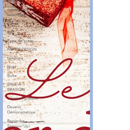
Blog Hop
catalogue
saisonnier
Offres
kits
Page de scrap
PAPIER DESIGN
tampons
Noël
Boîte
SALE-A-
BRATION
Livraison gratuite
Devenir
Démonstratrice
Rejoindre
Stampin’Up!