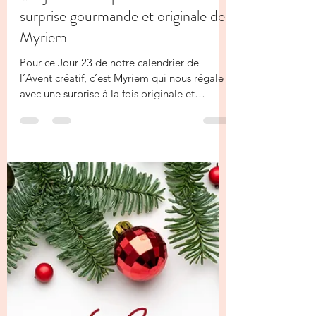
La Fée Kiki
23 déc. 2025
1 min de lecture
✨ 1 jour … 1 surprise! Jour 23-Une
surprise gourmande et originale de
Myriem
Pour ce Jour 23 de notre calendrier de
l’Avent créatif, c’est Myriem qui nous régale
avec une surprise à la fois originale et
gourmande 🍫✨ Elle a réalisé une boîte en
forme de livres , une idée que j’aime
beaucoup, aussi esthétique qu’astucieuse. La
mise en forme est vraiment réussie et
apporte un joli effet waouh dès qu’on la
découvre 📚🎁 À l’intérieur, place à la
gourmandise avec des chocolats , et
notamment des Ferrero Rocher ,