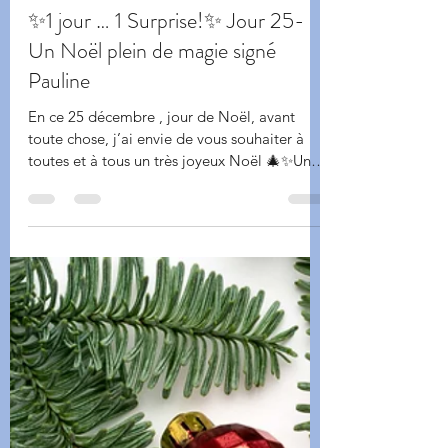
La Fée Kiki
25 déc. 2025
1 min de lecture
✨1 jour … 1 Surprise!✨ Jour 25-
Un Noël plein de magie signé
Pauline
En ce 25 décembre , jour de Noël, avant
toute chose, j’ai envie de vous souhaiter à
toutes et à tous un très joyeux Noël 🎄✨Un
moment précieux à partager, rempli de
douceur, de chaleur et de petits bonheurs
simples. Et pour clôturer ce calendrier de
l’Avent créatif en beauté, c’est Pauline , notre
mère Noël du jour , qui nous a réservé une
surprise absolument magique 🎁 Elle a
réalisé une superbe boîte , ingénieuse et
pleine de surprises, qui s’ouvre d’un côté…
et de l’autre