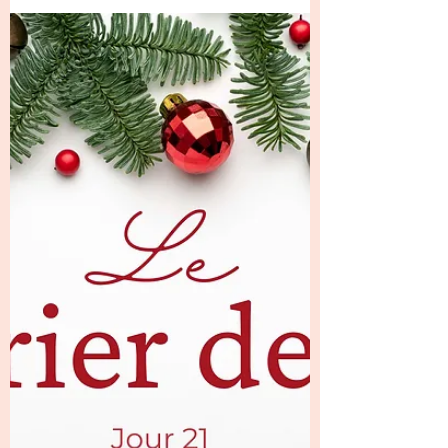
Signée Sophie
Pour ce Jour 22 de notre calendrier de
l’Avent créatif, c’est Sophie Pestrelle , notre
lutin du jour, qui nous a offert une surprise
tout en douceur et en élégance ✨ Elle a
réalisé une très jolie boîte , magnifiquement
décorée, avec beaucoup de soin et de goût.
Une création raffinée, parfaitement dans
l’esprit de Noël, qui donne immédiatement
envie de découvrir ce qu’elle renferme 🎁 À
l’intérieur, une vraie pépite : une bougie qui
sent trop bon 🕯️Une attention cocooning,