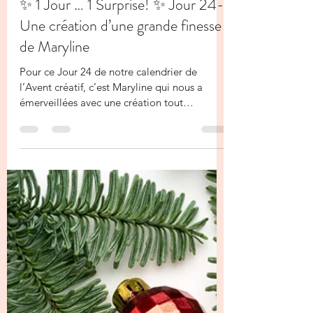
La Fée Kiki
24 déc. 2025
1 min de lecture
✨ 1 Jour … 1 Surprise! ✨ Jour 24-
Une création d’une grande finesse
de Maryline
Pour ce Jour 24 de notre calendrier de
l’Avent créatif, c’est Maryline qui nous a
émerveillées avec une création tout
simplement incroyable ✨ Elle a confectionné
une boîte d’une grande précision , un
véritable travail de finesse et de minutie .
Chaque détail est pensé avec soin, et le
résultat est aussi élégant que délicat. Une de
ces créations qui donnent envie de la
regarder encore et encore 🎁 Cette boîte
renferme une jolie surprise, mais elle a aussi
un autre atout que