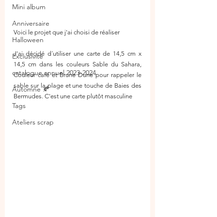
Mini album
Anniversaire
Voici le projet que j'ai choisi de réaliser 
Halloween
J'ai décidé d´utiliser une carte de 14,5 cm x 
Exclusivité
14,5 cm dans les couleurs Sable du Sahara, 
catalogue annuel 2023-2024
Couleur café et Brune Dune pour rappeler le 
sable sur la plage et une touche de Baies des 
Automne 🍂
Bermudes. C'est une carte plutôt masculine   
Tags
Ateliers scrap