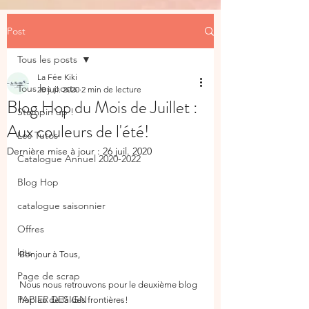
Post
Tous les posts
La Fée Kiki
Tous les posts
20 juil. 2020
2 min de lecture
Blog Hop du Mois de Juillet :
Stampin'up !
Aux couleurs de l'été!
Les Tutos
Dernière mise à jour :
26 juil. 2020
Catalogue Annuel 2020-2022
Blog Hop
catalogue saisonnier
Offres
kits
Bonjour à Tous,
Page de scrap
Nous nous retrouvons pour le deuxième blog 
PAPIER DESIGN
hop au de-là des frontières!