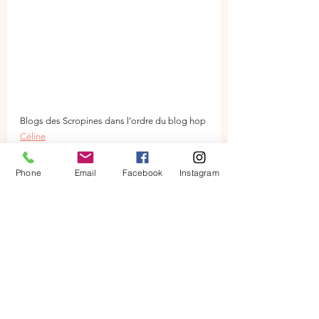
Blogs des Scropines dans l’ordre du blog hop
Céline
Emilie
Caroline
Phone
Email
Facebook
Instagram
France
Mélanie
La Fée Kiki (Sophie) 
Vous êtes ici
Christine
Blog Hop
Stampin'up !
Catalogue Annuel 2020-2022