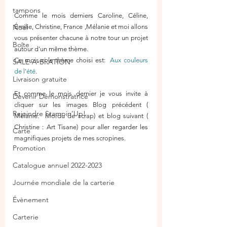
tampons
Comme le mois derniers Caroline, Céline, 
Noël
Émilie, Christine, France ,Mélanie et moi allons 
vous présenter chacune à notre tour un projet 
Boîte
autour d'un même thème.
Ce mois-ci le thème choisi est:  
Aux couleurs 
SALE-A-BRATION
de l'été
.
Livraison gratuite
Et comme le mois dernier je vous invite à 
Devenir Démonstratrice
cliquer sur les images Blog précédent ( 
Rejoindre Stampin’Up!
Mélanie:  Mordu de scrap) et blog suivant ( 
Christine : Art Tisane) pour aller regarder les 
Carte
magnifiques projets de mes scropines.
Promotion
Catalogue annuel 2022-2023
Journée mondiale de la carterie
Évènement
Carterie