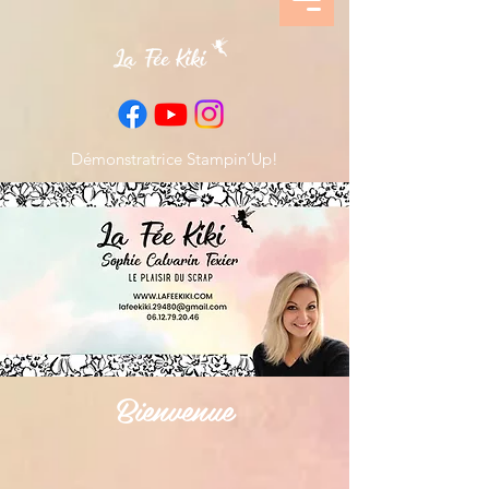
Démonstratrice Stampin’Up!
Bienvenue