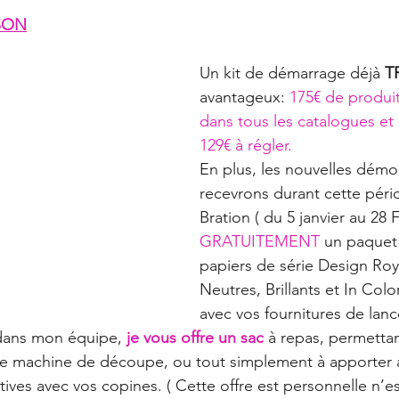
SON
Un kit de démarrage déjà 
T
avantageux: 
175€ de produit
dans tous les catalogues et
129€ à régler. 
En plus, les nouvelles démon
recevrons durant cette péri
Bration ( du 5 janvier au 28 F
GRATUITEMENT
 un paquet
papiers de série Design Roya
Neutres, Brillants et In Colo
avec vos fournitures de lan
 dans mon équipe,
 je vous offre un sac 
à repas, permettan
le machine de découpe, ou tout simplement à apporter a
ives avec vos copines. ( Cette offre est personnelle n’es