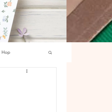
g Hop
tampons
Noël