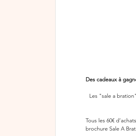
Rejoindre Stampin’Up!
Journée mondiale de la cart
Halloween
Exclusivité
Des cadeaux à gagne
Les "sale a bration
Tous les 60€ d’achat
brochure Sale A Brati