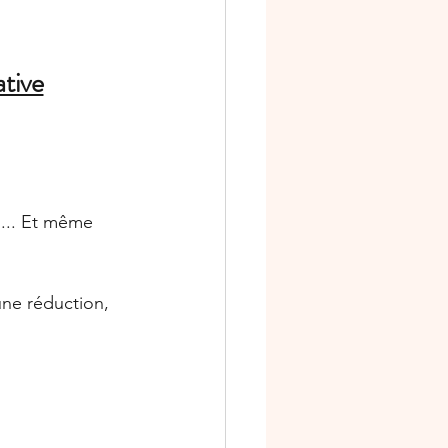
ative
... Et même 
une réduction, 