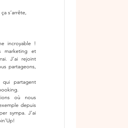
 ça s’arrête, 
e incroyable ! 
s marketing et 
i. J’ai rejoint 
us partageons, 
 qui partagent 
booking.
tions où nous 
exemple depuis 
er sympa. J’ai 
pin’Up!