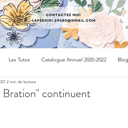
Les Tutos
Catalogue Annuel 2020-2022
Blo
2021
2 min de lecture
fres
kits
Page de scrap
PAPIER DESIGN
a Bration" continuent
Livraison gratuite
Devenir Démonstratrice