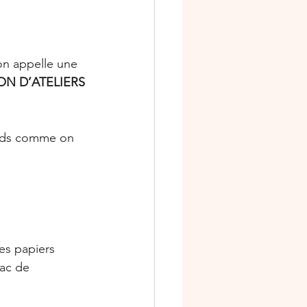
ON D’ATELIERS
ards comme on 
des papiers 
ac de 