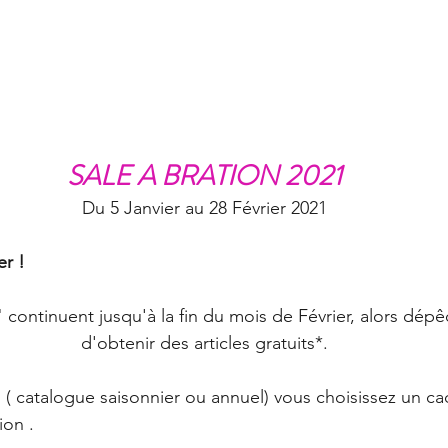
Carte
Promotion
Catalogue annuel 2022-2023
erie
Évènement
Carterie
Mini album
An
catalogue annuel 2023-2024
Automne 🍂
Tag
SALE A BRATION 2021
Du 5 Janvier au 28 Février 2021
r ! 
" continuent jusqu'à la fin du mois de Février, alors dépê
d'obtenir des articles gratuits*.
s ( catalogue saisonnier ou annuel) vous choisissez un c
on . 