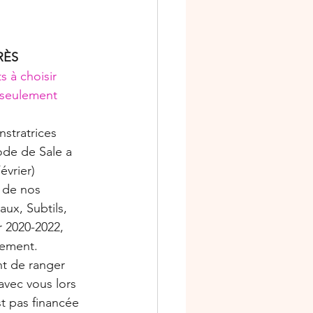
RÈS 
s à choisir 
 seulement 
stratrices 
ode de Sale a 
évrier) 
 de nos 
ux, Subtils, 
r 2020-2022, 
cement.
t de ranger 
vec vous lors 
t pas financée 