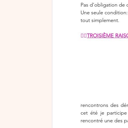
Pas d’obligation de d
Une seule condition: f
tout simplement.
👉🏻
TROISIÈME RAI
rencontrons des dém
cet été je particip
rencontré une des pa