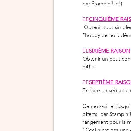
par Stampin’Up!)
👉🏻
CINQUIÈME RAI
 Obtenir tout simplement une réduction sur les produits et devenir ce que l'on appelle une 
"hobby démo", démon
👉🏻
SIXIÈME RAISON
Obtenir un petit co
dit! » 
👉🏻
SEPTIÈME RAIS
En faire un véritable
Ce mois-ci  et jusqu’à
offerts  par Stampi
rangement pour la m
( Ceci n’est pas une 