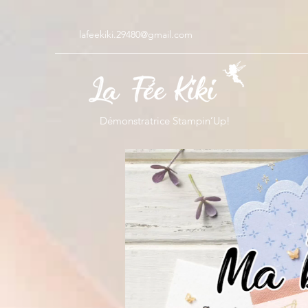
lafeekiki.29480@gmail.com
Démonstratrice Stampin’Up!